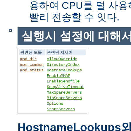
용하여 CPU를 덜 사용
빨리 전송할 수 잇다.
실행시 설정에 대해
관련된 모듈
관련된 지시어
mod_dir
AllowOverride
mpm_common
DirectoryIndex
mod_status
HostnameLookups
EnableMMAP
EnableSendfile
KeepAliveTimeout
MaxSpareServers
MinSpareServers
Options
StartServers
HostnameLookups