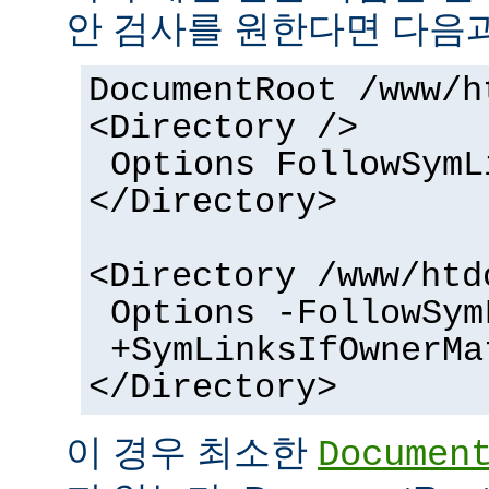
안 검사를 원한다면 다음과
DocumentRoot /www/h
<Directory />
Options FollowSymL
</Directory>
<Directory /www/htd
Options -FollowSym
+SymLinksIfOwnerMa
</Directory>
이 경우 최소한
Documen