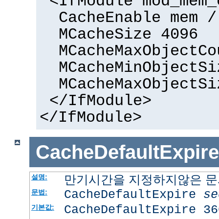
<IfModule mod_mem_
CacheEnable mem /
MCacheSize 4096
MCacheMaxObjectCo
MCacheMinObjectSi
MCacheMaxObjectSi
</IfModule>
</IfModule>
CacheDefaultExpire
만기시간을 지정하지않은 문서
설명:
CacheDefaultExpire
se
문법:
CacheDefaultExpire 36
기본값: