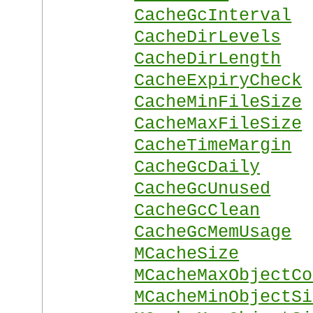
CacheGcInterval
CacheDirLevels
CacheDirLength
CacheExpiryCheck
CacheMinFileSize
CacheMaxFileSize
CacheTimeMargin
CacheGcDaily
CacheGcUnused
CacheGcClean
CacheGcMemUsage
MCacheSize
MCacheMaxObjectCo
MCacheMinObjectSi