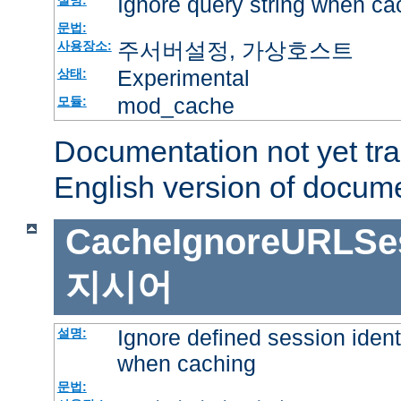
Ignore query string when ca
설명:
문법:
주서버설정, 가상호스트
사용장소:
Experimental
상태:
mod_cache
모듈:
Documentation not yet tr
English version of docum
CacheIgnoreURLSess
지시어
Ignore defined session ident
설명:
when caching
문법: