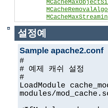
MCacheMaxObjectSi
MCacheRemovalAlgo
MCacheMaxStreamin
설정예
Sample apache2.conf
#
# 예제 캐쉬 설정
#
LoadModule cache_mo
modules/mod_cache.s