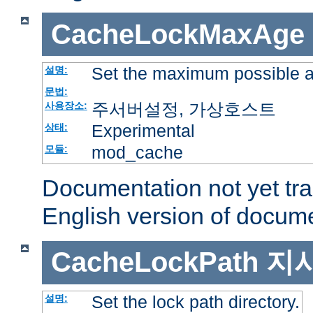
CacheLockMaxAge
Set the maximum possible a
설명:
문법:
주서버설정, 가상호스트
사용장소:
Experimental
상태:
mod_cache
모듈:
Documentation not yet tr
English version of docum
CacheLockPath
지
Set the lock path directory.
설명: