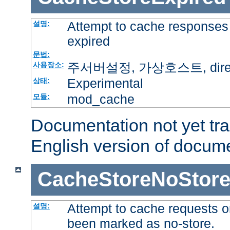
Attempt to cache responses 
설명:
expired
문법:
주서버설정, 가상호스트, directo
사용장소:
Experimental
상태:
mod_cache
모듈:
Documentation not yet tr
English version of docum
CacheStoreNoStor
Attempt to cache requests o
설명:
been marked as no-store.