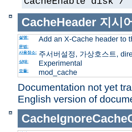
CacheEnable disk /
CacheHeader
지시
Add an X-Cache header to t
설명:
문법:
주서버설정, 가상호스트, directo
사용장소:
Experimental
상태:
mod_cache
모듈:
Documentation not yet tr
English version of docum
CacheIgnoreCacheC