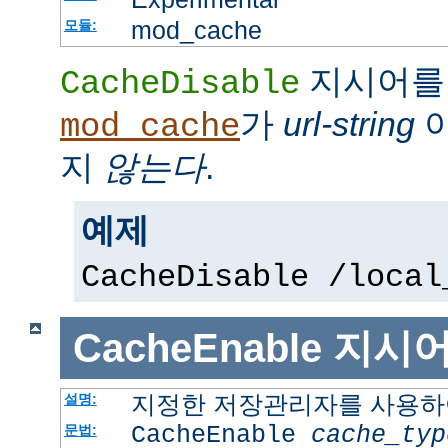
mod_cache
모듈:
지시어를
CacheDisable
가
url-string
이
mod_cache
지
않는다
.
예제
CacheDisable /local
CacheEnable
지시
지정한 저장관리자를 사용하여
설명:
CacheEnable
cache_typ
문법: