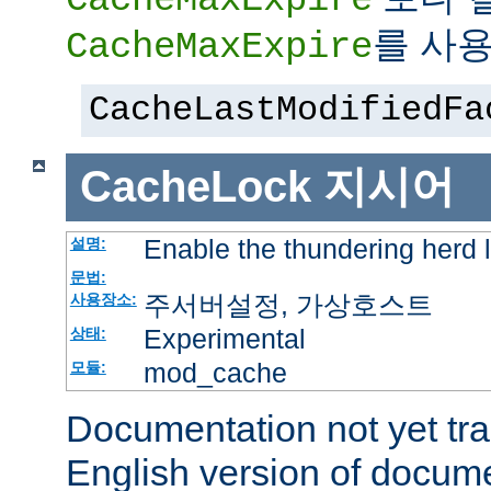
를 사용
CacheMaxExpire
CacheLastModifiedFa
CacheLock
지시어
Enable the thundering herd 
설명:
문법:
주서버설정, 가상호스트
사용장소:
Experimental
상태:
mod_cache
모듈:
Documentation not yet tr
English version of docum