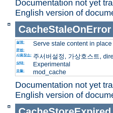
Documentation not yet tr
English version of docum
CacheStaleOnError
Serve stale content in place
설명:
문법:
주서버설정, 가상호스트, directo
사용장소:
Experimental
상태:
mod_cache
모듈:
Documentation not yet tr
English version of docum
CacheStoreExpired