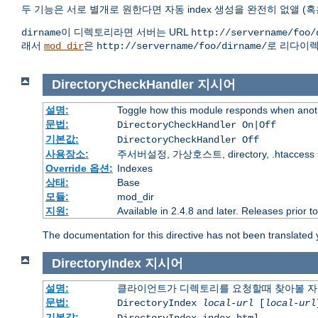
두 기능은 서로 별개로 원한다면 자동 index 생성을 완전히 없앨 (혹
이 디렉토리라면 서버는 URL
dirname
http://servername/foo/
래서
은
로 리다이렉
mod_dir
http://servername/foo/dirname/
DirectoryCheckHandler
지시어
설명:
Toggle how this module responds when anoth
문법:
DirectoryCheckHandler On|Off
기본값:
DirectoryCheckHandler Off
사용장소:
주서버설정, 가상호스트, directory, .htaccess
Override 옵션:
Indexes
상태:
Base
모듈:
mod_dir
지원:
Available in 2.4.8 and later. Releases prior t
The documentation for this directive has not been translated 
DirectoryIndex
지시어
설명:
클라이언트가 디렉토리를 요청할때 찾아볼 자
문법:
DirectoryIndex
local-url
[
local-url
기본값: