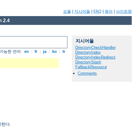
모듈
|
지시어들
|
FAQ
|
용어
|
사이트맵
 2.4
지시어들
DirectoryCheckHandler
가능한 언어:
en
|
fr
|
ja
|
ko
|
tr
DirectoryIndex
DirectoryIndexRedirect
DirectorySlash
FallbackResource
Comments
공한다.