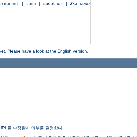
permanent | temp | seeother |
3xx-code
yet. Please have a look at the English version.
URL을 수정할지 여부를 결정한다.