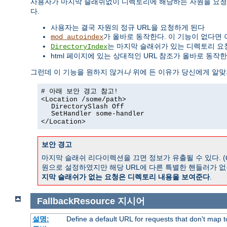
사용자가 마지막 슬래쉬없이 디렉토리에 해당하는 자원을 요청
다.
사용자는 결국 자원의 정규 URL을 요청하게 된다
가 올바로 동작한다. 이 기능이 없다면 
mod_autoindex
는 마지막 슬래쉬가 있는 디렉토리 요
DirectoryIndex
html 페이지에 있는 상대적인 URL 참조가 올바로 동작한
그런데 이 기능을 원하지 않거
나
위에 든 이유가 당신에게 알맞
# 아래 보안 경고 참고!
<Location /some/path>
DirectorySlash Off
SetHandler some-handler
</Location>
보안 경고
마지막 슬래쉬 리다이렉션을 끄면 정보가 유출될 수 있다. (
원으로 설정하였지만 해당 URL에 다른 특별한 핸들러가 없
지막 슬래쉬가 없는 요청은 디렉토리 내용을 보여준다
.
FallbackResource
지시어
설명:
Define a default URL for requests that don't map to