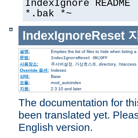
IndexIgnore README 
*.bak *~
IndexIgnoreReset
설명:
Empties the list of files to hide when listing a
문법:
IndexIgnoreReset ON|OFF
사용장소:
주서버설정, 가상호스트, directory, .htaccess
Override 옵션:
Indexes
상태:
Base
모듈:
mod_autoindex
지원:
2.3.10 and later
The documentation for thi
been translated yet. Plea
English version.