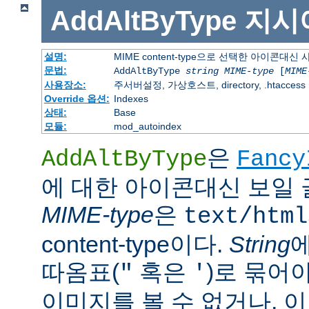
AddAltByType
지시
설명:
MIME content-type으로 선택한 아이콘대
문법:
AddAltByType
string
MIME-type
[
MIME
사용장소:
주서버설정, 가상호스트, directory, .htaccess
Override 옵션:
Indexes
상태:
Base
모듈:
mod_autoindex
은
AddAltByType
Fancy
에 대한 아이콘대신 보일 
MIME-type
은
text/html
content-type이다.
String
따옴표(
혹은
)로 묶어
"
'
이미지를 볼 수 없거나, 