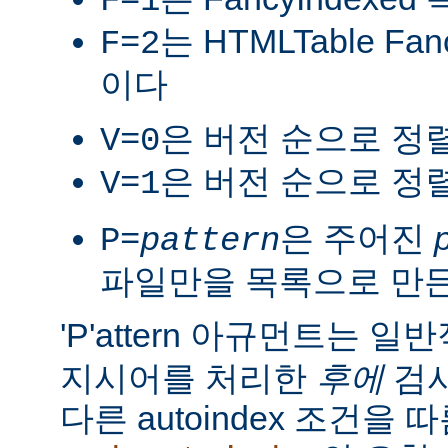
F=1
는 HTMLTable Fa
F=2
이다
은 버전 순으로 정
V=0
은 버전 순으로 정
V=1
은 주어진
P=
pattern
파일만을 목록으로 만
'P'attern 아규먼트는 일
지시어를 처리한
후에
검사
다른 autoindex 조건을