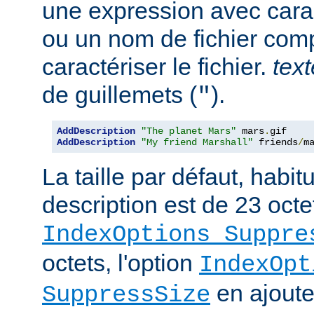
une expression avec cara
ou un nom de fichier com
caractériser le fichier.
text
de guillemets (
).
"
AddDescription
"The planet Mars"
 mars
.
AddDescription
"My friend Marshall"
 friends
/
m
La taille par défaut, habi
description est de 23 octe
IndexOptions Suppre
octets, l'option
IndexOpt
en ajoute 
SuppressSize