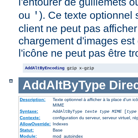
l'entourer de guillemets o
ou
). Ce texte optionnel s
'
client ne peut pas afficher
chargement d'images est 
l'icône ne peut pas être t
AddAltByEncoding
 gzip x-gzip
AddAltByType
Direc
Description:
Texte optionnel à afficher à la place d'un ic
MIME
Syntaxe:
AddAltByType
texte
type MIME
[
type
Contexte:
configuration du serveur, serveur virtuel, ré
AllowOverride:
Indexes
Statut:
Base
Module:
mod_autoindex