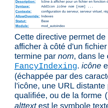
Description:
Icône à afficher pour un fichier en fonction
Syntaxe:
AddIcon
icône
nom
[
nom
] ...
Contexte:
configuration du serveur, serveur virtuel, ré
AllowOverride:
Indexes
Statut:
Base
Module:
mod_autoindex
Cette directive permet de 
afficher à côté d'un fichie
termine par
nom
, dans le
.
icône
e
FancyIndexing
(échappée par des caractè
l'icône, une URL distante
qualifiée, ou de la forme
alttext
est le symbole text