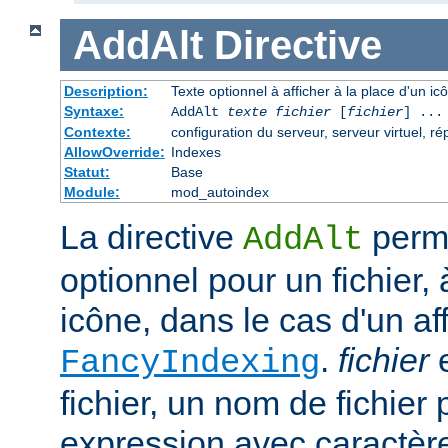
AddAlt
Directive
Description:
Texte optionnel à afficher à la place d'un i
Syntaxe:
AddAlt
texte
fichier
[
fichier
] ...
Contexte:
configuration du serveur, serveur virtuel, ré
AllowOverride:
Indexes
Statut:
Base
Module:
mod_autoindex
La directive
perme
AddAlt
optionnel pour un fichier, 
icône, dans le cas d'un af
.
fichier
e
FancyIndexing
fichier, un nom de fichier 
expression avec caractèr