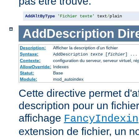
pas être trouvé.
AddAltByType
'Fichier texte'
 text
/
plain
AddDescription
Dir
Description:
Afficher la description d'un fichier
Syntaxe:
AddDescription
texte
[
fichier
] ...
Contexte:
configuration du serveur, serveur virtuel, ré
AllowOverride:
Indexes
Statut:
Base
Module:
mod_autoindex
Cette directive permet d'a
description pour un fichie
affichage
FancyIndexin
extension de fichier, un no