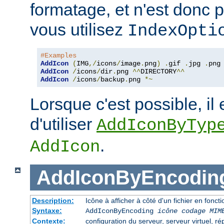
formatage, et n'est donc 
vous utilisez
IndexOpti
#Examples
AddIcon
(
IMG
,/
icons
/
image
.
png
)
.
gif 
.
jpg 
.
AddIcon
/
icons
/
dir
.
png 
^^
DIRECTORY
^^
AddIcon
/
icons
/
backup
.
png 
*~
Lorsque c'est possible, il 
d'utiliser
AddIconByTyp
.
AddIcon
AddIconByEncodin
Description:
Icône à afficher à côté d'un fichier en fon
Syntaxe:
AddIconByEncoding
icône
codage MIM
Contexte:
configuration du serveur, serveur virtuel, ré