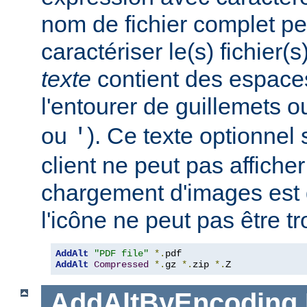
nom de fichier complet pe
caractériser le(s) fichier(
texte
contient des espace
l'entourer de guillemets o
ou
). Ce texte optionnel s
'
client ne peut pas afficher
chargement d'images est 
l'icône ne peut pas être t
AddAlt
"PDF file"
*.
AddAlt
Compressed
*.
gz 
*.
zip 
*.
Z
AddAltByEncoding