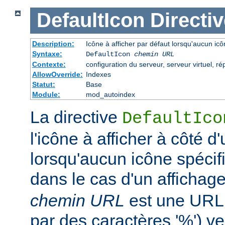
DefaultIcon
Directiv
Description:
Icône à afficher par défaut lorsqu'aucun icô
Syntaxe:
DefaultIcon
chemin URL
Contexte:
configuration du serveur, serveur virtuel, ré
AllowOverride:
Indexes
Statut:
Base
Module:
mod_autoindex
La directive
DefaultIco
l'icône à afficher à côté d'
lorsqu'aucun icône spécifi
dans le cas d'un affichag
chemin URL
est une URL 
par des caractères '%') ve