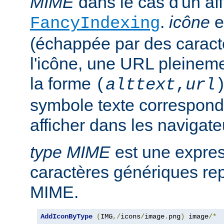
MIME
dans le cas d'un af
.
icône
e
FancyIndexing
(échappée par des caractè
l'icône, une URL pleineme
la forme
(
alttext
,
url
symbole texte corresponda
afficher dans les navigat
type MIME
est une expre
caractères génériques rep
MIME.
AddIconByType
(
IMG
,/
icons
/
image
.
png
)
 image
/*