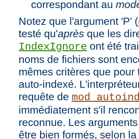
correspondant au
modè
Notez que l'argument 'P' (
testé qu'
après
que les dir
ont été tra
IndexIgnore
noms de fichiers sont enc
mêmes critères que pour to
auto-indexé. L'interpréte
requête de
mod_autoin
immédiatement s'il rencon
reconnue. Les arguments 
être bien formés, selon la