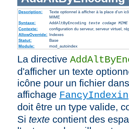
Description:
Texte optionnel à afficher à la place d'un i
MIME
Syntaxe:
AddAltByEncoding
texte
codage MIME
Contexte:
configuration du serveur, serveur virtuel, ré
AllowOverride:
Indexes
Statut:
Base
Module:
mod_autoindex
La directive
AddAltByEn
d'afficher un texte optionn
icône pour un fichier dans
affichage
FancyIndexin
doit être un type valide,
Si
texte
contient des esp