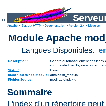
Serveu
Apache
>
Serveur HTTP
>
Documentation
>
Version 2.4
>
Modules
Module Apache mod
Langues Disponibles:
e
Description:
Génère automatiquement des index de
commande Unix
, ou à la comman
ls
Statut:
Base
Identificateur de Module:
autoindex_module
Fichier Source:
mod_autoindex.c
Sommaire
L'index d'un répertoire peu