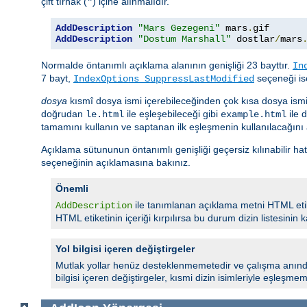
çift tırnak (
) içine alınmalıdır.
"
AddDescription
"Mars Gezegeni"
 mars
.
gif 
AddDescription
"Dostum Marshall"
 dostlar
/
mars
Normalde öntanımlı açıklama alanının genişliği 23 bayttır.
In
7 bayt,
seçeneği ise
IndexOptions SuppressLastModified
dosya
kısmî dosya ismi içerebileceğinden çok kısa dosya ism
doğrudan
ile eşleşebileceği gibi
ile 
le.html
example.html
tamamını kullanın ve saptanan ilk eşleşmenin kullanılacağını
Açıklama sütununun öntanımlı genişliği geçersiz kılınabilir ha
seçeneğinin açıklamasına bakınız.
Önemli
ile tanımlanan açıklama metni HTML etike
AddDescription
HTML etiketinin içeriği kırpılırsa bu durum dizin listesinin ka
Yol bilgisi içeren değiştirgeler
Mutlak yollar henüz desteklenmemetedir ve çalışma anında
bilgisi içeren değiştirgeler, kısmi dizin isimleriyle eşleşmemel