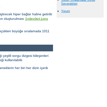
Seçenekleri
.
Yorum
tirecek hiper bağlar haline getirilir
nın oluşturulması
IndexOptions
ı küçükten büyüğe sıralamada 1011
i çeşitli sorgu dizgesi bileşenleri
i kullanılabilir.
neklerin her biri her dizin içerik