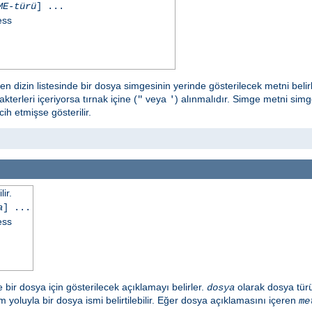
ME-türü
] ...
ess
en dizin listesinde bir dosya simgesinin yerinde gösterilecek metni belir
kterleri içeriyorsa tırnak içine (
veya
) alınmalıdır. Simge metni sim
"
'
h etmişse gösterilir.
ir.
a
] ...
ess
e bir dosya için gösterilecek açıklamayı belirler.
olarak dosya tür
dosya
m yoluyla bir dosya ismi belirtilebilir. Eğer dosya açıklamasını içeren
me