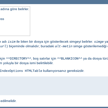
adına göre belirler.
ess
de adı
ile biten bir dosya için gösterilecek simgeyi belirler.
ya
isim
simge
biçeminde olmalıdır; buradaki
simge gösterilemediği 
,
url
)
alt-metin
için
, boş satırlar için
ya da dosya tür
^^DIRECTORY^^
^^BLANKICON^^
yoluyla bir dosya ismi belirtilebilir.
kullanıyorsanız gereksizdir.
IndexOptions HTMLTable
edilmelidir.