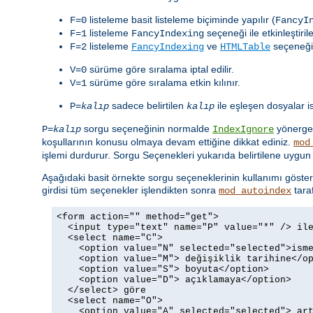
listeleme basit listeleme biçiminde yapılır (
F=0
FancyI
listeleme
seçeneği ile etkinleştiril
F=1
FancyIndexing
listeleme
ve
seçeneği i
F=2
FancyIndexing
HTMLTable
sürüme göre sıralama iptal edilir.
V=0
sürüme göre sıralama etkin kılınır.
V=1
sadece belirtilen
ile eşleşen dosyalar is
P=
kalıp
kalıp
sorgu seçeneğinin normalde
yönerges
P=
kalıp
IndexIgnore
koşullarının konusu olmaya devam ettiğine dikkat ediniz.
mod
işlemi durdurur. Sorgu Seçenekleri yukarıda belirtilene uygun 
Aşağıdaki basit örnekte sorgu seçeneklerinin kullanımı göster
girdisi tüm seçenekler işlendikten sonra
tara
mod_autoindex
<form action="" method="get">

  <input type="text" name="P" value="*" /> ile
  <select name="C">

    <option value="N" selected="selected">isme
    <option value="M"> değişiklik tarihine</op
    <option value="S"> boyuta</option>

    <option value="D"> açıklamaya</option>

  </select> göre

  <select name="O">

    <option value="A" selected="selected"> art