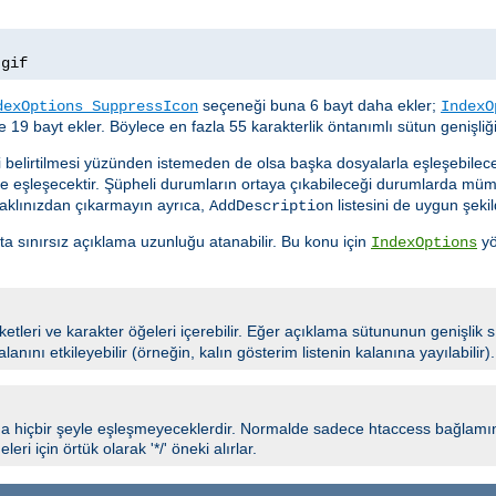
.
gif
seçeneği buna 6 bayt daha ekler;
dexOptions SuppressIcon
IndexO
 19 bayt ekler. Böylece en fazla 55 karakterlik öntanımlı sütun genişliğin
i belirtilmesi yüzünden istemeden de olsa başka dosyalarla eşleşebile
de eşleşecektir. Şüpheli durumların ortaya çıkabileceği durumlarda m
 aklınızdan çıkarmayın ayrıca,
listesini de uygun şekil
AddDescription
tta sınırsız açıklama uzunluğu atanabilir. Bu konu için
yö
IndexOptions
tleri ve karakter öğeleri içerebilir. Eğer açıklama sütununun genişlik s
lanını etkileyebilir (örneğin, kalın gösterim listenin kalanına yayılabilir).
 hiçbir şeyle eşleşmeyeceklerdir. Normalde sadece htaccess bağlamında
eri için örtük olarak '*/' öneki alırlar.