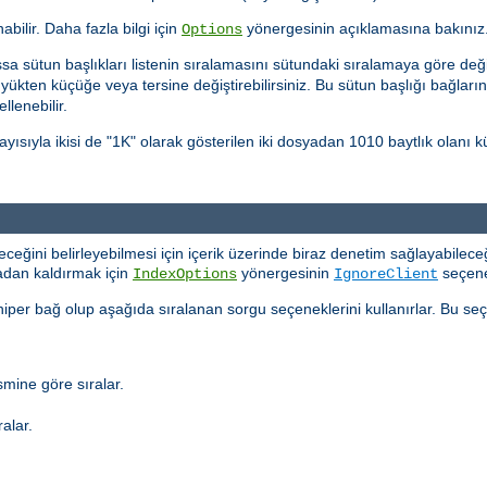
nabilir. Daha fazla bilgi için
yönergesinin açıklamasına bakınız
Options
sa sütun başlıkları listenin sıralamasını sütundaki sıralamaya göre değiş
üyükten küçüğe veya tersine değiştirebilirsiniz. Bu sütun başlığı bağları
llenebilir.
yısıyla ikisi de "1K" olarak gösterilen iki dosyadan 1010 baytlık olan
eyeceğini belirleyebilmesi için içerik üzerinde biraz denetim sağlayabileceğ
tadan kaldırmak için
yönergesinin
seçeneğ
IndexOptions
IgnoreClient
 hiper bağ olup aşağıda sıralanan sorgu seçeneklerini kullanırlar. Bu seçe
mine göre sıralar.
alar.