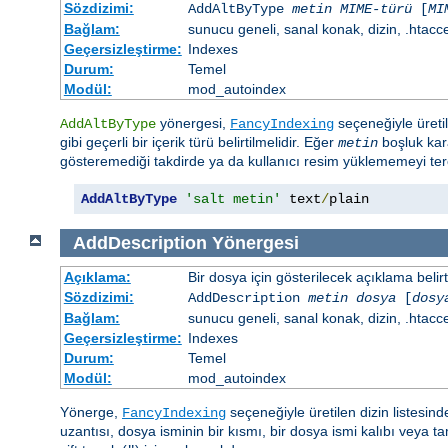
Sözdizimi:
AddAltByType
metin
MIME-türü
[
MI
Bağlam:
sunucu geneli, sanal konak, dizin, .htacc
Geçersizleştirme:
Indexes
Durum:
Temel
Modül:
mod_autoindex
yönergesi,
seçeneğiyle üretil
AddAltByType
FancyIndexing
gibi geçerli bir içerik türü belirtilmelidir. Eğer
boşluk kara
metin
gösteremediği takdirde ya da kullanıcı resim yüklememeyi terci
AddAltByType
'salt metin'
 text
/
plain
AddDescription
Yönergesi
Açıklama:
Bir dosya için gösterilecek açıklama belirtil
Sözdizimi:
AddDescription
metin dosya
[
dosy
Bağlam:
sunucu geneli, sanal konak, dizin, .htacc
Geçersizleştirme:
Indexes
Durum:
Temel
Modül:
mod_autoindex
Yönerge,
seçeneğiyle üretilen dizin listesind
FancyIndexing
uzantısı, dosya isminin bir kısmı, bir dosya ismi kalıbı veya ta