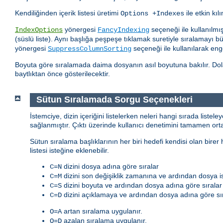
Kendiliğinden içerik listesi üretimi
ile etkin kılı
Options +Indexes
yönergesi
seçeneği ile kullanılmış
IndexOptions
FancyIndexing
(süslü liste). Aynı başlığa peşpeşe tıklamak suretiyle sıralamayı b
yönergesi
seçeneği ile kullanılarak enge
SuppressColumnSorting
Boyuta göre sıralamada daima dosyanın asıl boyutuna bakılır. Dola
baytlıktan önce gösterilecektir.
Sütun Sıralamada Sorgu Seçenekleri
İstemciye, dizin içeriğini listelerken neleri hangi sırada listel
sağlanmıştır. Çıktı üzerinde kullanıcı denetimini tamamen or
Sütun sıralama başlıklarının her biri hedefi kendisi olan birer
listesi isteğine eklenebilir.
dizini dosya adına göre sıralar
C=N
dizini son değişiklik zamanına ve ardından dosya is
C=M
dizini boyuta ve ardından dosya adına göre sıralar
C=S
dizini açıklamaya ve ardından dosya adına göre sır
C=D
artan sıralama uygulanır.
O=A
azalan sıralama uygulanır.
O=D