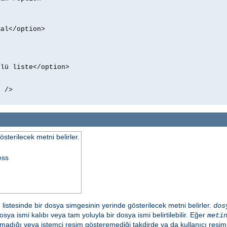
al</option>

lü liste</option>

 />

terilecek metni belirler.
ess
 listesinde bir dosya simgesinin yerinde gösterilecek metni belirler.
dos
sya ismi kalıbı veya tam yoluyla bir dosya ismi belirtilebilir. Eğer
meti
amadığı veya istemci resim gösteremediği takdirde ya da kullanıcı resi