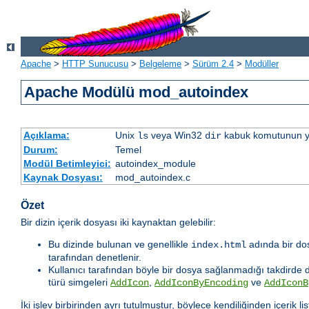
Apache
>
HTTP Sunucusu
>
Belgeleme
>
Sürüm 2.4
>
Modüller
Apache Modülü mod_autoindex
Açıklama:
Unix
veya Win32
kabuk komutunun yaptı
ls
dir
Durum:
Temel
Modül Betimleyici:
autoindex_module
Kaynak Dosyası:
mod_autoindex.c
Özet
Bir dizin içerik dosyası iki kaynaktan gelebilir:
Bu dizinde bulunan ve genellikle
adında bir dos
index.html
tarafından denetlenir.
Kullanıcı tarafından böyle bir dosya sağlanmadığı takdirde diz
türü simgeleri
,
ve
AddIcon
AddIconByEncoding
AddIconB
İki işlev birbirinden ayrı tutulmuştur, böylece kendiliğinden içerik lis