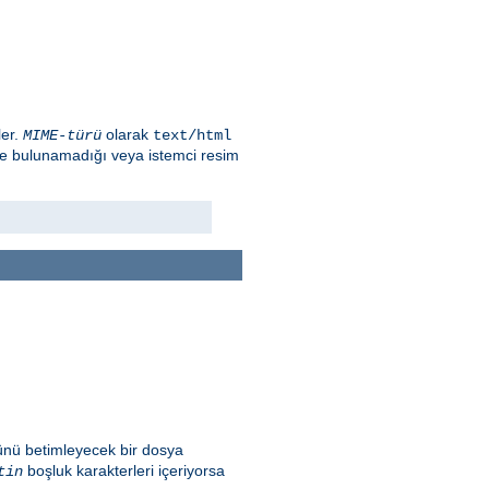
ler.
olarak
MIME-türü
text/html
ge bulunamadığı veya istemci resim
ünü betimleyecek bir dosya
boşluk karakterleri içeriyorsa
tin