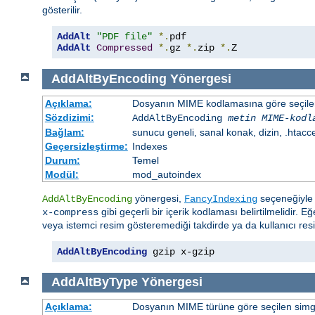
gösterilir.
AddAlt
"PDF file"
*.
AddAlt
Compressed
*.
gz 
*.
zip 
*.
Z
AddAltByEncoding
Yönergesi
Açıklama:
Dosyanın MIME kodlamasına göre seçilen 
Sözdizimi:
AddAltByEncoding
metin
MIME-kodl
Bağlam:
sunucu geneli, sanal konak, dizin, .htacc
Geçersizleştirme:
Indexes
Durum:
Temel
Modül:
mod_autoindex
yönergesi,
seçeneğiyle ü
AddAltByEncoding
FancyIndexing
gibi geçerli bir içerik kodlaması belirtilmelidir. E
x-compress
veya istemci resim gösteremediği takdirde ya da kullanıcı res
AddAltByEncoding
 gzip x-gzip
AddAltByType
Yönergesi
Açıklama:
Dosyanın MIME türüne göre seçilen simgen