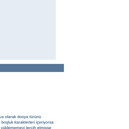
olarak dosya türünü
ya
boşluk karakterleri içeriyorsa
n
m yüklememeyi tercih etmişse