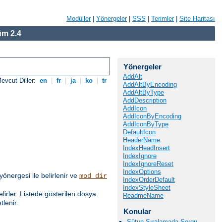
Modüller
|
Yönergeler
|
SSS
|
Terimler
|
Site Haritası
m 2.4
Yönergeler
AddAlt
evcut Diller:
en
|
fr
|
ja
|
ko
|
tr
AddAltByEncoding
AddAltByType
AddDescription
AddIcon
AddIconByEncoding
AddIconByType
DefaultIcon
HeaderName
IndexHeadInsert
IndexIgnore
IndexIgnoreReset
IndexOptions
yönergesi ile belirlenir ve
mod_dir
IndexOrderDefault
IndexStyleSheet
elirler. Listede gösterilen dosya
ReadmeName
lenir.
Konular
Sütun Sıralamada Sorgu