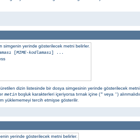
simgenin yerinde gösterilecek metni belirler.
aması
[
MIME-kodlaması
] ...
ess
retilen dizin listesinde bir dosya simgesinin yerinde gösterilecek metni 
ğer
boşluk karakterleri içeriyorsa tırnak içine (
veya
) alınmalıd
metin
"
'
im yüklememeyi tercih etmişse gösterilir.
in yerinde gösterilecek metni belirler.