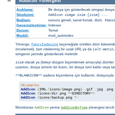
AddIcon
Yönergesi
Açıklama:
Bir dosya için gösterilecek simgeyi dosya 
Sözdizimi:
AddIcon
simge
isim
[
isim
] ...
Bağlam:
sunucu geneli, sanal konak, dizin, .htacc
Geçersizleştirme:
Indexes
Durum:
Temel
Modül:
mod_autoindex
Yönerge,
seçeneğiyle üretilen dizin listesin
FancyIndexing
öncelemeli), tam nitelenmiş bir uzak URL ya da
(
alt-metin
simgenin yerinde gösterilecek metindir.
olarak ya (listeyi düzgün biçemlemek amacıyla) dizinler 
isim
uzantısı, dosya isminin bir kısmı, bir dosya ismi kalıbı veya tam 
sadece biçemleme için kullanılır, dolayısıyla
^^BLANKICON^^
#Examples
AddIcon
(
IMG
,/
icons
/
image
.
png
)
.
gif 
.
jpg 
.
AddIcon
/
icons
/
dir
.
png 
^^
DIRECTORY
^^
AddIcon
/
icons
/
backup
.
png 
*~
Mümkünse
yerine
yönergesi tercih 
AddIcon
AddIconByType