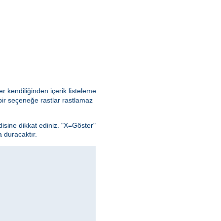
r kendiliğinden içerik listeleme
ir seçeneğe rastlar rastlamaz
isine dikkat ediniz. "X=Göster"
 duracaktır.