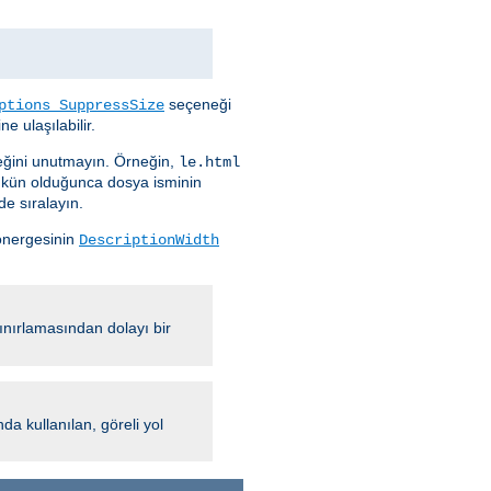
seçeneği
ptions SuppressSize
e ulaşılabilir.
ceğini unutmayın. Örneğin,
le.html
ümkün olduğunca dosya isminin
de sıralayın.
nergesinin
DescriptionWidth
ınırlamasından dolayı bir
 kullanılan, göreli yol