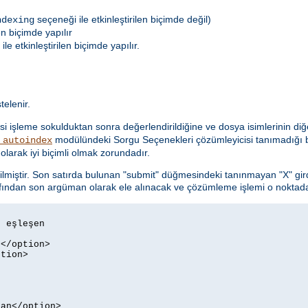
seçeneği ile etkinleştirilen biçimde değil)
ndexing
en biçimde yapılır
le etkinleştirilen biçimde yapılır.
telenir.
i işleme sokulduktan sonra değerlendirildiğine ve dosya isimlerinin diğe
modülündeki Sorgu Seçenekleri çözümleyicisi tanımadığı b
_autoindex
olarak iyi biçimli olmak zorundadır.
ilmiştir. Son satırda bulunan "submit" düğmesindeki tanınmayan "X" gird
fından son argüman olarak ele alınacak ve çözümleme işlemi o noktada
 eşleşen

</option>

tion>

an</option>
