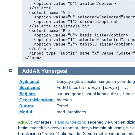
    <option value="D"> azalan</option>

  </select>

  <select name="V">

    <option value="0" selected="selected">norm
    <option value="1"> sürümlü</option>

  </select> sıralamayla bir

  <select name="F">

    <option value="0"> basit liste</option>

    <option value="1" selected="selected"> süs
    <option value="2"> tablolu liste</option>

  </select>

  <input type="submit" name="X" value="Göster"
</form>
AddAlt
Yönergesi
Açıklama:
Dosyaya göre seçilen simgenin yerinde gös
Sözdizimi:
AddAlt
metin
dosya
[
dosya
] ...
Bağlam:
sunucu geneli, sanal konak, dizin, .htacc
Geçersizleştirme:
Indexes
Durum:
Temel
Modül:
mod_autoindex
yönergesi,
seçeneğiyle üretilen dizin
AddAlt
FancyIndexing
betimleyecek bir dosya uzantısı, dosya isminin bir kısmı, bir do
tırnak içine (
veya
) alınmalıdır. Simge metni, simge bulun
"
'