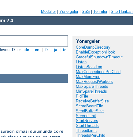
Modüller
|
Yönergeler
|
SSS
|
Terimler
|
Site Haritası
m 2.4
Yönergeler
CoreDumpDirectory
evcut Diller:
de
|
en
|
fr
|
ja
|
tr
EnableExceptionHook
GracefulShutdownTimeout
Listen
ListenBackLog
MaxConnectionsPerChild
MaxMemFree
MaxRequestWorkers
MaxSpareThreads
MinSpareThreads
PidFile
ReceiveBufferSize
ScoreBoardFile
SendBufferSize
ServerLimit
StartServers
StartThreads
ThreadLimit
ir sürecin olması durumunda
core
ThreadsPerChild
mlı olan ve sunucuyu çalıştıran