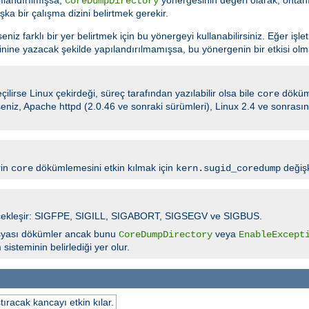
CoreDumpDirectory
şka bir çalışma dizini belirtmek gerekir.
z farklı bir yer belirtmek için bu yönergeyi kullanabilirsiniz. Eğer işle
nine yazacak şekilde yapılandırılmamışsa, bu yönergenin bir etkisi olm
ilirse Linux çekirdeği, süreç tarafından yazılabilir olsa bile
döküm
core
irseniz, Apache httpd (2.0.46 ve sonraki sürümleri), Linux 2.4 ve sonras
rin
dökümlemesini etkin kılmak için
değişk
core
kern.sugid_coredump
 gerçekleşir: SIGFPE, SIGILL, SIGABORT, SIGSEGV ve SIGBUS.
yası dökümler ancak bunu
veya
CoreDumpDirectory
EnableExcept
isteminin belirlediği yer olur.
tıracak kancayı etkin kılar.