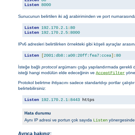
Listen
8000
Sunucunun belirtilen iki ağ arabiriminden ve port numarasından
Listen
192.170
.
2.1
:
80
Listen
192.170
.
2.5
:
8000
IPv6 adresleri belirtilirken örnekteki gibi köşeli ayraçlar arasın
Listen
[
2001:db8::a00:20ff:fea7:ccea
]:
80
İsteğe bağlı
protocol
argümanı çoğu yapılandırmada gerekli deği
isteği hangi modülün elde edeceğinin ve
yöner
AcceptFilter
Protokol belirtme ihtiyacını sadece standartdışı portlar çalışt
belirtebilirsiniz:
Listen
192.170
.
2.1
:
8443
 https
Hata durumu
Aynı IP adresi ve portun çok sayıda
yönergesinde b
Listen
Ayrıca bakınız: