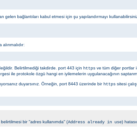
 gelen bağlantıları kabul etmesi için şu yapılandırmayı kullanabilirsini
a alınmalıdır:
ldir. Belirtilmediği takdirde. port 443 için
ve tüm diğer portlar 
https
gesi ile protokole özgü hangi en iyilemelerin uygulanacağının saptanma
ırıyorsanız duyarsınız. Örneğin, port 8443 üzerinde bir
sitesi çalı
https
elirtilmesi bir "adres kullanımda" (
) hatası
Address already in use