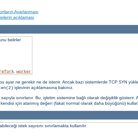
rtların Ayarlanması
beplerin açıklaması
nu belirler
,
refork
worker
u ayar ne gerekir ne de istenir. Ancak bazı sistemlerde TCP SYN yükle
işlevinin açıklamasına bakınız.
ten(2)
yıyla sınırlanır. Bu, işletim sistemine bağlı olarak değişiklik gösterir. 
n kendisi için atanmış değeri (fakat normal olarak daha büyüğünü) kulla
leceği istek sayısını sınırlamakta kullanılır.