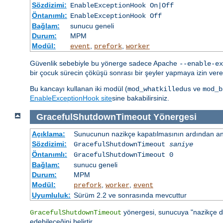
Sözdizimi:
EnableExceptionHook On|Off
Öntanımlı:
EnableExceptionHook Off
Bağlam:
sunucu geneli
Durum:
MPM
Modül:
,
,
event
prefork
worker
Güvenlik sebebiyle bu yönerge sadece Apache
--enable-ex
bir çocuk sürecin çöküşü sonrası bir şeyler yapmaya izin veren
Bu kancayı kullanan iki modül (
ve
mod_whatkilledus
mod_b
EnableExceptionHook site
sine bakabilirsiniz.
GracefulShutdownTimeout
Yönergesi
Açıklama:
Sunucunun nazikçe kapatılmasının ardından ana
Sözdizimi:
GracefulShutdownTimeout
saniye
Öntanımlı:
GracefulShutdownTimeout 0
Bağlam:
sunucu geneli
Durum:
MPM
Modül:
,
,
prefork
worker
event
Uyumluluk:
Sürüm 2.2 ve sonrasında mevcuttur
yönergesi, sunucuya "nazikçe d
GracefulShutdownTimeout
edebileceğini belirtir.