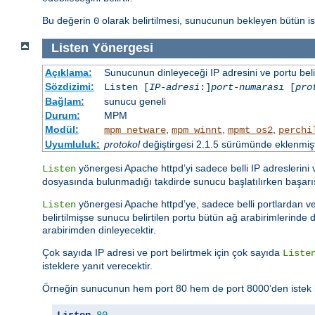
Bu değerin
olarak belirtilmesi, sunucunun bekleyen bütün 
0
Listen
Yönergesi
Açıklama:
Sunucunun dinleyeceği IP adresini ve portu belir
Sözdizimi:
Listen [
IP-adresi
:]
port-numarası
[
pro
Bağlam:
sunucu geneli
Durum:
MPM
Modül:
,
,
,
mpm_netware
mpm_winnt
mpmt_os2
perchi
Uyumluluk:
protokol
değiştirgesi 2.1.5 sürümünde eklenmişt
yönergesi Apache httpd’yi sadece belli IP adreslerini
Listen
dosyasında bulunmadığı takdirde sunucu başlatılırken başar
yönergesi Apache httpd’ye, sadece belli portlardan vey
Listen
belirtilmişse sunucu belirtilen portu bütün ağ arabirimlerinde di
arabirimden dinleyecektir.
Çok sayıda IP adresi ve port belirtmek için çok sayıda
Liste
isteklere yanıt verecektir.
Örneğin sunucunun hem port 80 hem de port 8000’den istek kabu
Listen
80