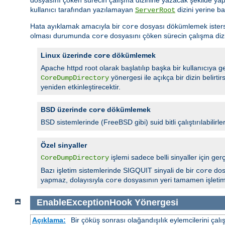
kullanıcı tarafından yazılamayan
dizini yerine ba
ServerRoot
Hata ayıklamak amacıyla bir
dosyası dökümlemek isterseni
core
olması durumunda
dosyasını çöken sürecin çalışma dizi
core
Linux üzerinde
dökümlemek
core
Apache httpd root olarak başlatılıp başka bir kullanıcıya geç
yönergesi ile açıkça bir dizin belirt
CoreDumpDirectory
yeniden etkinleştirecektir.
BSD üzerinde
dökümlemek
core
BSD sistemlerinde (FreeBSD gibi) suid bitli çalıştırılabilirle
Özel sinyaller
işlemi sadece belli sinyaller için
CoreDumpDirectory
Bazı işletim sistemlerinde SIGQUIT sinyali de bir
dos
core
yapmaz, dolayısıyla
dosyasının yeri tamamen işletim s
core
EnableExceptionHook
Yönergesi
Açıklama:
Bir çöküş sonrası olağandışılık eylemcilerini çalış