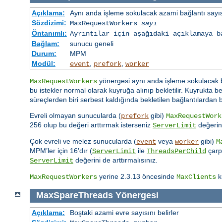
Açıklama:
Aynı anda işleme sokulacak azami bağlantı sayı
Sözdizimi:
MaxRequestWorkers
sayı
Öntanımlı:
Ayrıntılar için aşağıdaki açıklamaya b
Bağlam:
sunucu geneli
Durum:
MPM
Modül:
,
,
event
prefork
worker
yönergesi aynı anda işleme sokulacak bağ
MaxRequestWorkers
bu istekler normal olarak kuyruğa alınıp bekletilir. Kuyrukta be
süreçlerden biri serbest kaldığında bekletilen bağlantılardan 
Evreli olmayan sunucularda (
gibi)
prefork
MaxRequestWork
256 olup bu değeri arttırmak isterseniz
değerini
ServerLimit
Çok evreli ve melez sunucularda (
veya
gibi)
event
worker
M
MPM’ler için 16'dır (
ile
çarpı
ServerLimit
ThreadsPerChild
değerini de arttırmalısınız.
ServerLimit
yerine 2.3.13 öncesinde
k
MaxRequestWorkers
MaxClients
MaxSpareThreads
Yönergesi
Açıklama:
Boştaki azami evre sayısını belirler