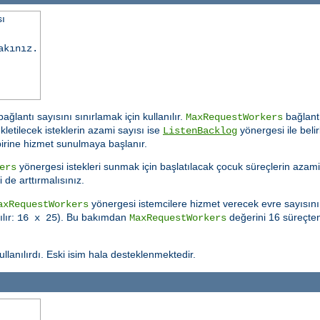
sı
akınız.
lantı sayısını sınırlamak için kullanılır.
bağlantı
MaxRequestWorkers
kletilecek isteklerin azami sayısı ise
yönergesi ile beli
ListenBacklog
birine hizmet sunulmaya başlanır.
yönergesi istekleri sunmak için başlatılacak çocuk süreçlerin azami 
ers
 de arttırmalısınız.
yönergesi istemcilere hizmet verecek evre sayısını
axRequestWorkers
lır:
). Bu bakımdan
değerini 16 süreçten
16 x 25
MaxRequestWorkers
ullanılırdı. Eski isim hala desteklenmektedir.