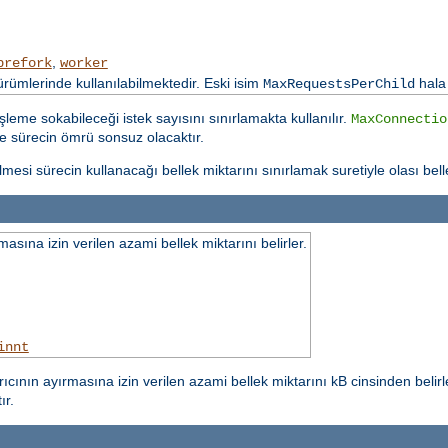
,
prefork
worker
mlerinde kullanılabilmektedir. Eski isim
hala
MaxRequestsPerChild
şleme sokabileceği istek sayısını sınırlamakta kullanılır.
MaxConnectio
se sürecin ömrü sonsuz olacaktır.
tilmesi sürecin kullanacağı bellek miktarını sınırlamak suretiyle olası belle
asına izin verilen azami bellek miktarını belirler.
innt
ıcının ayırmasına izin verilen azami bellek miktarını kB cinsinden belir
ır.