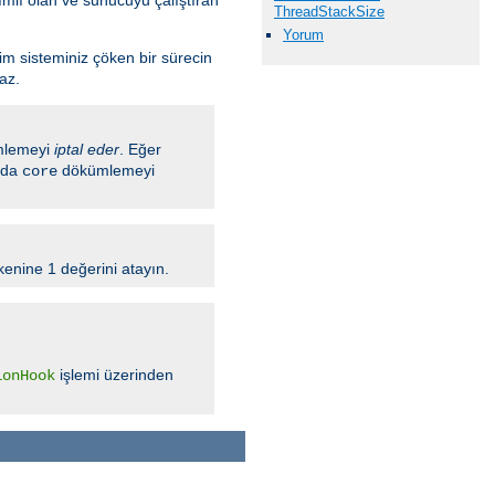
ThreadStackSize
Yorum
tim sisteminiz çöken bir sürecin
az.
lemeyi
iptal eder
. Eğer
ında
dökümlemeyi
core
enine 1 değerini atayın.
işlemi üzerinden
ionHook