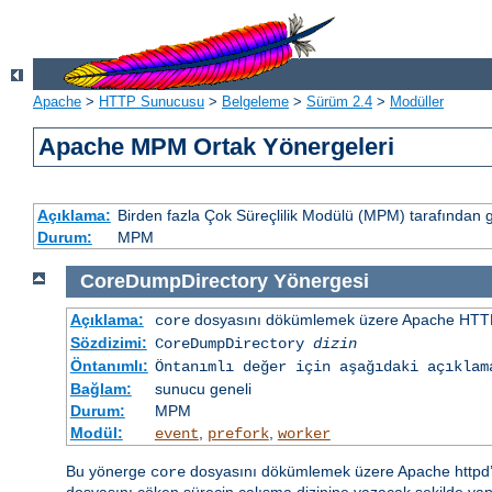
Apache
>
HTTP Sunucusu
>
Belgeleme
>
Sürüm 2.4
>
Modüller
Apache MPM Ortak Yönergeleri
Açıklama:
Birden fazla Çok Süreçlilik Modülü (MPM) tarafından 
Durum:
MPM
CoreDumpDirectory
Yönergesi
Açıklama:
dosyasını dökümlemek üzere Apache HTTP
core
Sözdizimi:
CoreDumpDirectory
dizin
Öntanımlı:
Öntanımlı değer için aşağıdaki açıklam
Bağlam:
sunucu geneli
Durum:
MPM
Modül:
,
,
event
prefork
worker
Bu yönerge
dosyasını dökümlemek üzere Apache httpd’ni
core
dosyasını çöken sürecin çalışma dizinine yazacak şekilde yap