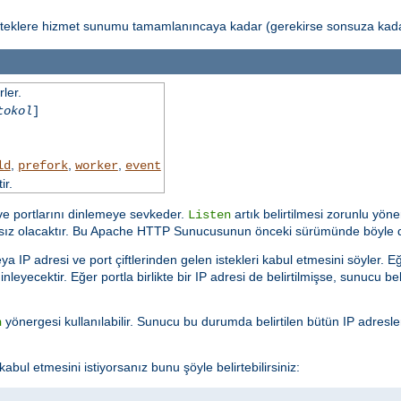
isteklere hizmet sunumu tamamlanıncaya kadar (gerekirse sonsuza kadar
ler.
tokol
]
,
,
,
ld
prefork
worker
event
ir.
 ve portlarını dinlemeye sevkeder.
artık belirtilmesi zorunlu yöne
Listen
ısız olacaktır. Bu Apache HTTP Sunucusunun önceki sürümünde böyle d
a IP adresi ve port çiftlerinden gelen istekleri kabul etmesini söyler.
nleyecektir. Eğer portla birlikte bir IP adresi de belirtilmişse, sunucu bel
yönergesi kullanılabilir. Sunucu bu durumda belirtilen bütün IP adresl
n
l etmesini istiyorsanız bunu şöyle belirtebilirsiniz: