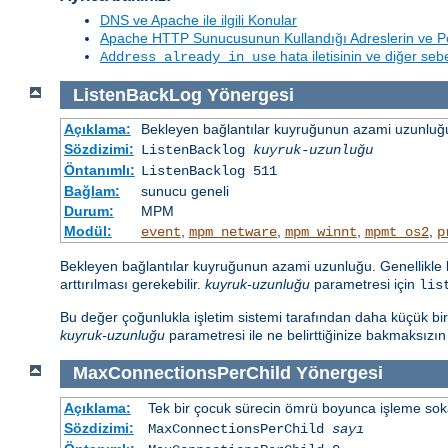
DNS ve Apache ile ilgili Konular
Apache HTTP Sunucusunun Kullandığı Adreslerin ve Po
hata iletisinin ve diğer se
Address already in use
ListenBackLog
Yönergesi
Açıklama:
Bekleyen bağlantılar kuyruğunun azami uzunluğu
Sözdizimi:
ListenBacklog
kuyruk-uzunluğu
Öntanımlı:
ListenBacklog 511
Bağlam:
sunucu geneli
Durum:
MPM
Modül:
,
,
,
,
event
mpm_netware
mpm_winnt
mpmt_os2
p
Bekleyen bağlantılar kuyruğunun azami uzunluğu. Genellikle b
arttırılması gerekebilir.
kuyruk-uzunluğu
parametresi için
lis
Bu değer çoğunlukla işletim sistemi tarafından daha küçük bir sa
kuyruk-uzunluğu
parametresi ile ne belirttiğinize bakmaksızı
MaxConnectionsPerChild
Yönergesi
Açıklama:
Tek bir çocuk sürecin ömrü boyunca işleme sokabi
Sözdizimi:
MaxConnectionsPerChild
sayı