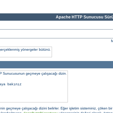
Apache HTTP Sunucusu Sürü
M
gerçeklenmiş yönergeler bütünü.
 Sunucusunun geçmeye çalışacağı dizin.
aya bakınız
n geçmeye çalışacağı dizini belirler. Eğer işletim sisteminiz, çöken b
ılandırılmışsa,
yönergesinin değeri olarak, öntanı