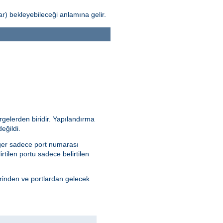
) bekleyebileceği anlamına gelir.
rgelerden biridir. Yapılandırma
eğildi.
 Eğer sadece port numarası
irtilen portu sadece belirtilen
erinden ve portlardan gelecek