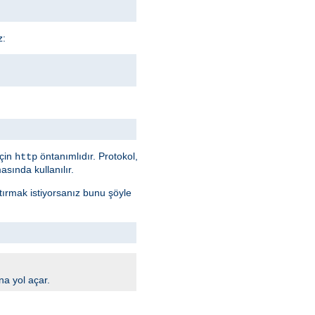
z:
için
öntanımlıdır. Protokol,
http
sında kullanılır.
ştırmak istiyorsanız bunu şöyle
na yol açar.