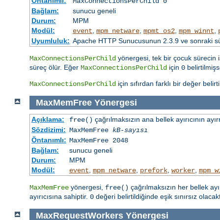
Öntanımlı:
MaxConnectionsPerChild 0
Bağlam:
sunucu geneli
Durum:
MPM
Modül:
,
,
,
,
event
mpm_netware
mpmt_os2
mpm_winnt
Uyumluluk:
Apache HTTP Sunucusunun 2.3.9 ve sonraki sürü
yönergesi, tek bir çocuk sürecin i
MaxConnectionsPerChild
süreç ölür. Eğer
için
belirtilmiş
MaxConnectionsPerChild
0
için sıfırdan farklı bir değer belir
MaxConnectionsPerChild
MaxMemFree
Yönergesi
Açıklama:
çağrılmaksızın ana bellek ayırıcının ayırm
free()
Sözdizimi:
MaxMemFree
kB-sayısı
Öntanımlı:
MaxMemFree 2048
Bağlam:
sunucu geneli
Durum:
MPM
Modül:
,
,
,
,
event
mpm_netware
prefork
worker
mpm_w
yönergesi,
çağrılmaksızın her bellek ayır
MaxMemFree
free()
ayırıcısına sahiptir.
değeri belirtildiğinde eşik sınırsız olacakt
0
MaxRequestWorkers
Yönergesi