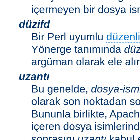
içermeyen bir dosya ism
düzifd
Bir Perl uyumlu
düzenli
Yönerge tanımında
düz
argüman olarak ele alın
uzantı
Bu genelde,
dosya-ism
olarak son noktadan so
Bununla birlikte, Apac
içeren dosya isimlerind
sonrasını
uzantı
kabul 