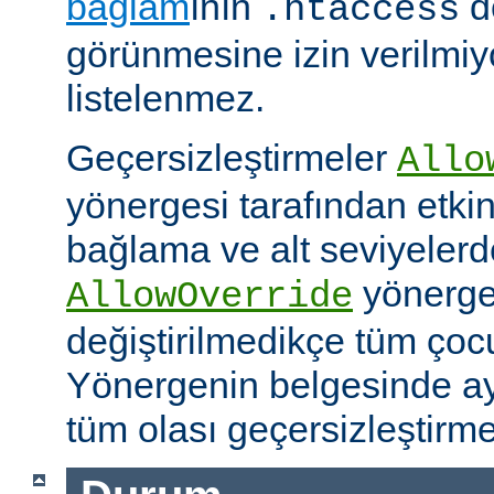
bağlam
ının
d
.htaccess
görünmesine izin verilmiy
listelenmez.
Geçersizleştirmeler
Allo
yönergesi tarafından etkinle
bağlama ve alt seviyeler
yönergel
AllowOverride
değiştirilmedikçe tüm çoc
Yönergenin belgesinde ayr
tüm olası geçersizleştirme i