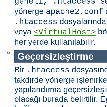
" ş
geneli, .htaccess
yönerge
apache2.conf
dosyalarında
.htaccess
veya
böl
<VirtualHost>
her yerde kullanılabilir.
Geçersizleştirme
Bir
dosyasın
.htaccess
takdirde yönerge işlenirk
yapılandırma geçersizleşi
olacağı burada belirtilir.