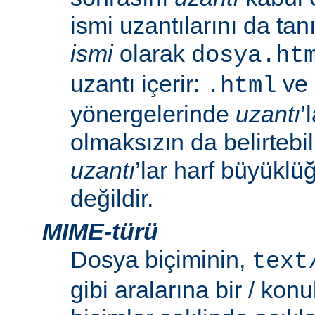
ismi uzantılarını da tan
ismi
olarak
dosya.ht
uzantı içerir:
ve
.html
yönergelerinde
uzantı
’
olmaksızın da belirtebili
uzantı
’lar harf büyüklü
değildir.
MIME-türü
Dosya biçiminin,
text
gibi aralarına bir / konu