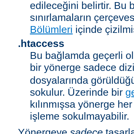
edileceğini belirtir. B
sınırlamaların çerçeve
Bölümleri
içinde çizilmiş
.htaccess
Bu bağlamda geçerli ol
bir yönerge sadece dizi
dosyalarında görüldüğ
sokulur. Üzerinde bir
g
kılınmışsa yönerge he
işleme sokulmayabilir.
Yönergeye
sadece
tasarl