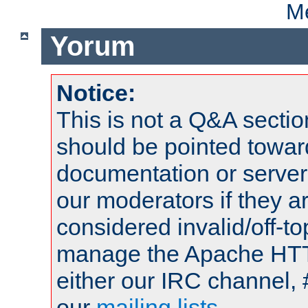
Me
Yorum
Notice:
This is not a Q&A sect
should be pointed towar
documentation or serve
our moderators if they a
considered invalid/off-t
manage the Apache HTTP
either our IRC channel, 
our
mailing lists
.