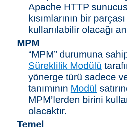
Apache HTTP sunucus
kısımlarının bir parças
kullanılabilir olacağı a
MPM
“MPM” durumuna sahip
Süreklilik Modülü
taraf
yönerge türü sadece v
tanımının
Modül
satırın
MPM’lerden birini kull
olacaktır.
Temel