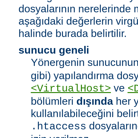
dosyalarının nerelerinde 
aşağıdaki değerlerin virgül 
halinde burada belirtilir.
sunucu geneli
Yönergenin sunucunun
gibi) yapılandırma dos
ve
<VirtualHost>
<
bölümleri
dışında
her 
kullanılabileceğini belirt
dosyaları
.htaccess