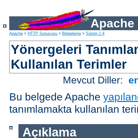
Apache 
Apache
>
HTTP Sunucusu
>
Belgeleme
>
Sürüm 2.4
Yönergeleri Tanımla
Kullanılan Terimler
Mevcut Diller:
e
Bu belgede Apache
yapılan
tanımlamakta kullanılan teri
Açıklama