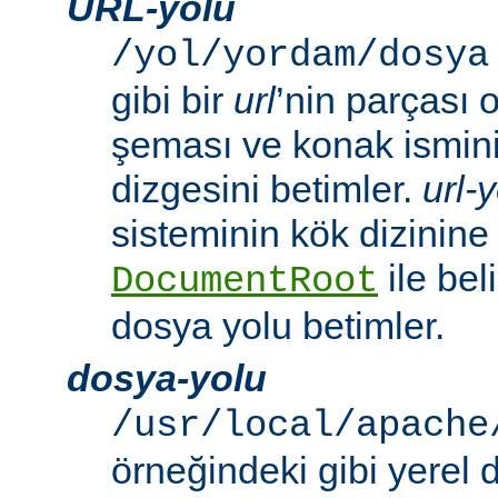
URL-yolu
/yol/yordam/dosya
gibi bir
url
’nin parçası 
şeması ve konak ismini 
dizgesini betimler.
url-
sisteminin kök dizinine
ile beli
DocumentRoot
dosya yolu betimler.
dosya-yolu
/usr/local/apache
örneğindeki gibi yerel 