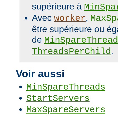
supérieure à
MinSpa
Avec
,
worker
MaxSp
être supérieure ou é
de
MinSpareThread
.
ThreadsPerChild
Voir aussi
MinSpareThreads
StartServers
MaxSpareServers