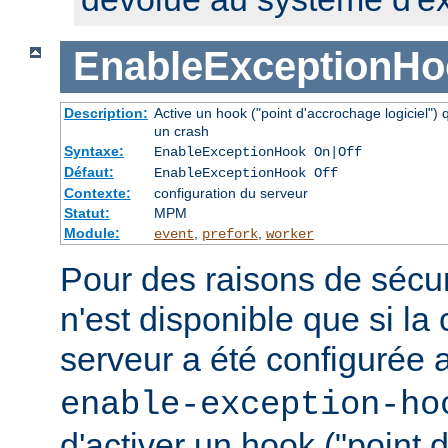
EnableExceptionHo
Description:
Active un hook ("point d'accrochage logiciel")
un crash
Syntaxe:
EnableExceptionHook On|Off
Défaut:
EnableExceptionHook Off
Contexte:
configuration du serveur
Statut:
MPM
Module:
,
,
event
prefork
worker
Pour des raisons de sécuri
n'est disponible que si la
serveur a été configurée 
enable-exception-ho
d'activer un hook ("point