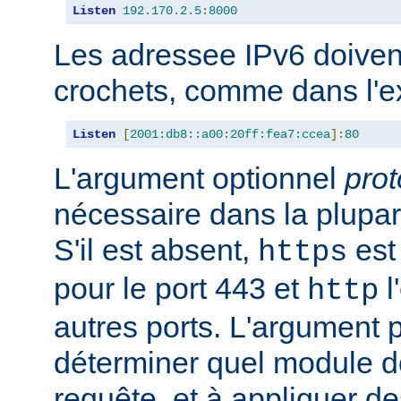
Listen
192.170
.
2.5
:
8000
Les adressee IPv6 doiven
crochets, comme dans l'e
Listen
[
2001:db8::a00:20ff:fea7:ccea
]:
80
L'argument optionnel
prot
nécessaire dans la plupar
S'il est absent,
est 
https
pour le port 443 et
l
http
autres ports. L'argument p
déterminer quel module doi
requête, et à appliquer de