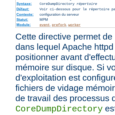
Syntaxe:
CoreDumpDirectory
répertoire
Défaut:
Voir ci-dessous pour le répertoire p
Contexte:
configuration du serveur
Statut:
MPM
Module:
,
,
event
prefork
worker
Cette directive permet de d
dans lequel Apache httpd 
positionner avant d'effect
mémoire sur disque. Si v
d'exploitation est configu
fichiers de vidage mémoir
de travail des processus 
es
CoreDumpDirectory