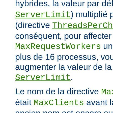
hybrides, la valeur par dé
) multiplié
ServerLimit
(directive
ThreadsPerCh
conséquent, pour affecter 
une
MaxRequestWorkers
plus de 16 processus, vo
augmenter la valeur de la 
.
ServerLimit
Le nom de la directive
Ma
était
avant l
MaxClients
ancien nom est encore su