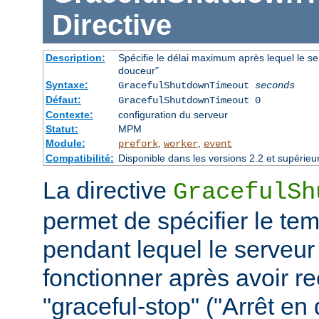
Directive
Description:
Spécifie le délai maximum après lequel le ser
douceur"
Syntaxe:
GracefulShutdownTimeout
seconds
Défaut:
GracefulShutdownTimeout 0
Contexte:
configuration du serveur
Statut:
MPM
Module:
,
,
prefork
worker
event
Compatibilité:
Disponible dans les versions 2.2 et supérieu
La directive
GracefulSh
permet de spécifier le te
pendant lequel le serveur
fonctionner après avoir re
"graceful-stop" ("Arrêt en