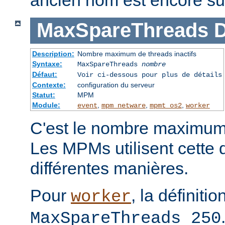
MaxSpareThreads
D
Description:
Nombre maximum de threads inactifs
Syntaxe:
MaxSpareThreads
nombre
Défaut:
Voir ci-dessous pour plus de détails
Contexte:
configuration du serveur
Statut:
MPM
Module:
,
,
,
event
mpm_netware
mpmt_os2
worker
C'est le nombre maximum 
Les MPMs utilisent cette d
différentes manières.
Pour
, la définiti
worker
MaxSpareThreads 250