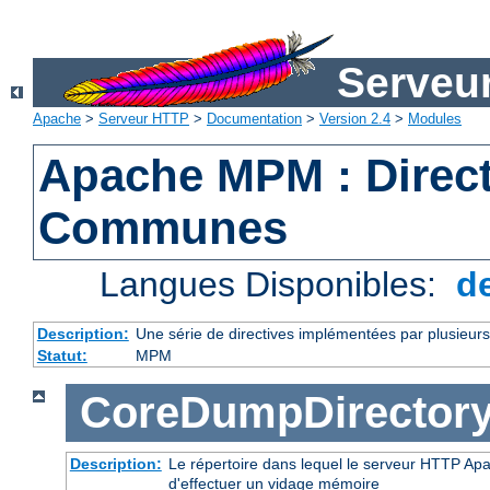
Serveu
Apache
>
Serveur HTTP
>
Documentation
>
Version 2.4
>
Modules
Apache MPM : Direct
Communes
Langues Disponibles:
d
Description:
Une série de directives implémentées par plusieu
Statut:
MPM
CoreDumpDirector
Description:
Le répertoire dans lequel le serveur HTTP Apa
d'effectuer un vidage mémoire