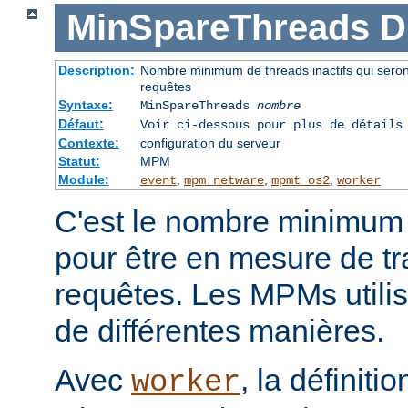
MinSpareThreads
D
Description:
Nombre minimum de threads inactifs qui seront 
requêtes
Syntaxe:
MinSpareThreads
nombre
Défaut:
Voir ci-dessous pour plus de détails
Contexte:
configuration du serveur
Statut:
MPM
Module:
,
,
,
event
mpm_netware
mpmt_os2
worker
C'est le nombre minimum d
pour être en mesure de tra
requêtes. Les MPMs utilise
de différentes manières.
Avec
, la définiti
worker