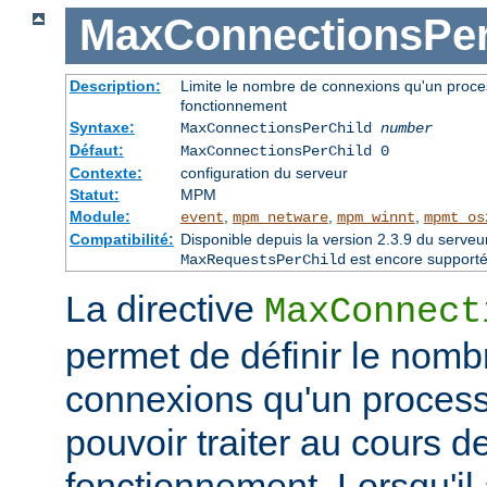
MaxConnectionsPer
Description:
Limite le nombre de connexions qu'un proces
fonctionnement
Syntaxe:
MaxConnectionsPerChild
number
Défaut:
MaxConnectionsPerChild 0
Contexte:
configuration du serveur
Statut:
MPM
Module:
,
,
,
event
mpm_netware
mpm_winnt
mpmt_os
Compatibilité:
Disponible depuis la version 2.3.9 du serv
est encore supporté
MaxRequestsPerChild
La directive
MaxConnect
permet de définir le no
connexions qu'un process
pouvoir traiter au cours d
fonctionnement. Lorsqu'il a