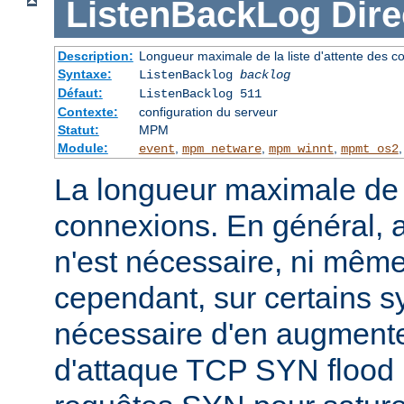
ListenBackLog
Dire
Description:
Longueur maximale de la liste d'attente des c
Syntaxe:
ListenBacklog
backlog
Défaut:
ListenBacklog 511
Contexte:
configuration du serveur
Statut:
MPM
Module:
,
,
,
event
mpm_netware
mpm_winnt
mpmt_os2
La longueur maximale de l
connexions. En général, 
n'est nécessaire, ni même
cependant, sur certains sy
nécessaire d'en augmente
d'attaque TCP SYN flood