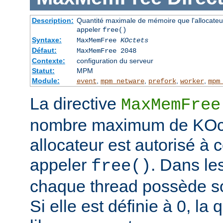
Description:
Quantité maximale de mémoire que l'allocateur
appeler
free()
Syntaxe:
MaxMemFree
KOctets
Défaut:
MaxMemFree 2048
Contexte:
configuration du serveur
Statut:
MPM
Module:
,
,
,
,
event
mpm_netware
prefork
worker
mpm
La directive
MaxMemFree
nombre maximum de KOcte
allocateur est autorisé à
appeler
. Dans l
free()
chaque thread possède so
Si elle est définie à 0, l