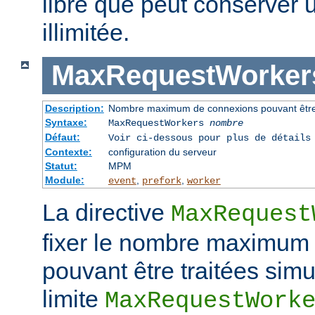
libre que peut conserver u
illimitée.
MaxRequestWorker
Description:
Nombre maximum de connexions pouvant être 
Syntaxe:
MaxRequestWorkers
nombre
Défaut:
Voir ci-dessous pour plus de détails
Contexte:
configuration du serveur
Statut:
MPM
Module:
,
,
event
prefork
worker
La directive
MaxRequest
fixer le nombre maximum
pouvant être traitées simu
limite
MaxRequestWork