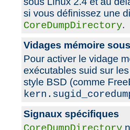
sous Linux 2.4 et au de
si vous définissez une di
.
CoreDumpDirectory
Vidages mémoire sou
Pour activer le vidage 
exécutables suid sur le
style BSD (comme FreeB
kern.sugid_coredum
Signaux spécifiques
n
CoreDumpDirectory