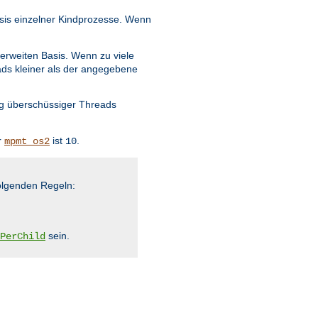
sis einzelner Kindprozesse. Wenn
erweiten Basis. Wenn zu viele
ads kleiner als der angegebene
ng überschüssiger Threads
r
ist
.
mpmt_os2
10
olgenden Regeln:
sein.
PerChild