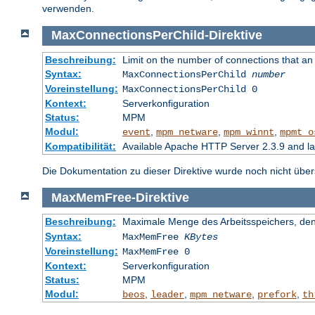
verwenden.
MaxConnectionsPerChild
-
Direktive
Beschreibung:
Limit on the number of connections that an in
Syntax:
MaxConnectionsPerChild
number
Voreinstellung:
MaxConnectionsPerChild 0
Kontext:
Serverkonfiguration
Status:
MPM
Modul:
,
,
,
event
mpm_netware
mpm_winnt
mpmt_o
Kompatibilität:
Available Apache HTTP Server 2.3.9 and l
Die Dokumentation zu dieser Direktive wurde noch nicht überse
MaxMemFree
-
Direktive
Beschreibung:
Maximale Menge des Arbeitsspeichers, den 
Syntax:
MaxMemFree
KBytes
Voreinstellung:
MaxMemFree 0
Kontext:
Serverkonfiguration
Status:
MPM
Modul:
,
,
,
,
beos
leader
mpm_netware
prefork
th