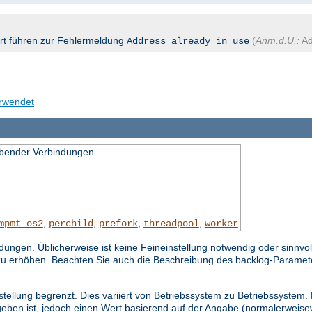
ort führen zur Fehlermeldung
(
Anm.d.Ü.:
Ad
Address already in use
erwendet
bender Verbindungen
,
,
,
,
mpmt_os2
perchild
prefork
threadpool
worker
gen. Üblicherweise ist keine Feineinstellung notwendig oder sinnvol
zu erhöhen. Beachten Sie auch die Beschreibung des backlog-Paramet
stellung begrenzt. Dies variiert von Betriebssystem zu Betriebssystem.
eben ist, jedoch einen Wert basierend auf der Angabe (normalerweisew