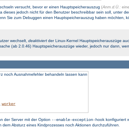
 wechseln versucht, bevor er einen Hauptspeicherauszug
(
Anm.d.Ü.:
ein
Da dieses jedoch nicht für den Benutzer beschreibbar sein soll, unter d
nn Sie zum Debuggen einen Hauptspeicherauszug haben möchten, könn
utzer wechselt,
deaktiviert
der Linux-Kernel Hauptspeicherauszüge auc
 Apache (ab 2.0.46) Hauptspeicherauszüge wieder, jedoch nur dann, wenn
turz noch Ausnahmefehler behandeln lassen kann
,
worker
nn der Server mit der Option
konfiguriert 
--enable-exception-hook
ch dem Absturz eines Kindprozesses noch Aktionen durchzuführen.