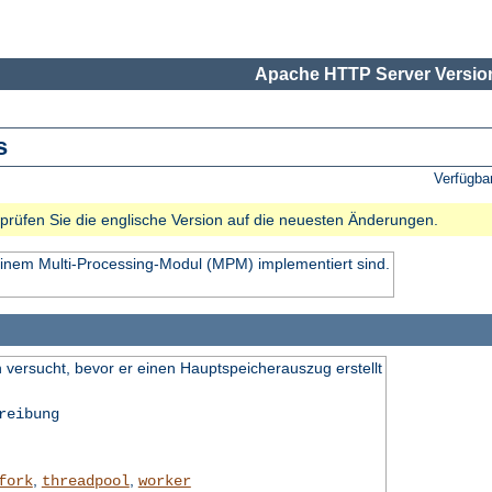
Apache HTTP Server Version
s
Verfügba
e prüfen Sie die englische Version auf die neuesten Änderungen.
einem Multi-Processing-Modul (MPM) implementiert sind.
 versucht, bevor er einen Hauptspeicherauszug erstellt
reibung
,
,
fork
threadpool
worker