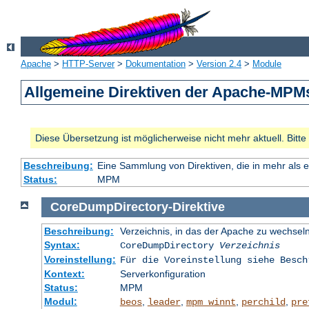
Apache
>
HTTP-Server
>
Dokumentation
>
Version 2.4
>
Module
Allgemeine Direktiven der Apache-MPM
Diese Übersetzung ist möglicherweise nicht mehr aktuell. Bitt
Beschreibung:
Eine Sammlung von Direktiven, die in mehr als 
Status:
MPM
CoreDumpDirectory
-
Direktive
Beschreibung:
Verzeichnis, in das der Apache zu wechseln
Syntax:
CoreDumpDirectory
Verzeichnis
Voreinstellung:
Für die Voreinstellung siehe Besch
Kontext:
Serverkonfiguration
Status:
MPM
Modul:
,
,
,
,
beos
leader
mpm_winnt
perchild
pre