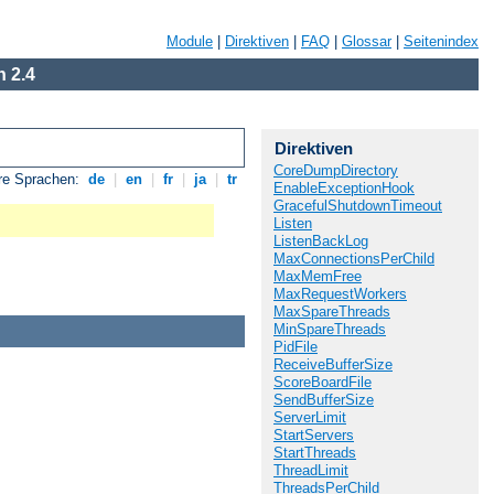
Module
|
Direktiven
|
FAQ
|
Glossar
|
Seitenindex
 2.4
Direktiven
CoreDumpDirectory
re Sprachen:
de
|
en
|
fr
|
ja
|
tr
EnableExceptionHook
GracefulShutdownTimeout
Listen
ListenBackLog
MaxConnectionsPerChild
MaxMemFree
MaxRequestWorkers
MaxSpareThreads
MinSpareThreads
PidFile
ReceiveBufferSize
ScoreBoardFile
SendBufferSize
ServerLimit
StartServers
StartThreads
ThreadLimit
ThreadsPerChild