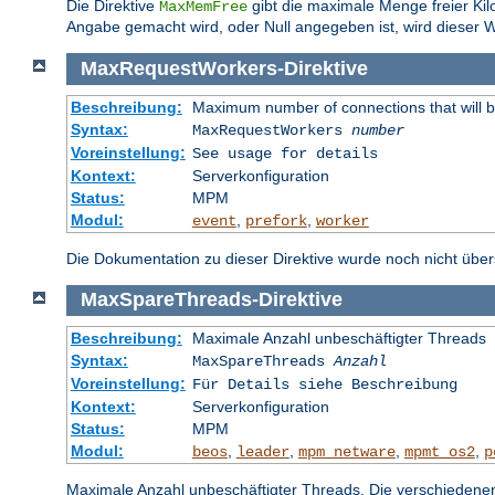
Die Direktive
gibt die maximale Menge freier Kil
MaxMemFree
Angabe gemacht wird, oder Null angegeben ist, wird dieser W
MaxRequestWorkers
-
Direktive
Beschreibung:
Maximum number of connections that will 
Syntax:
MaxRequestWorkers
number
Voreinstellung:
See usage for details
Kontext:
Serverkonfiguration
Status:
MPM
Modul:
,
,
event
prefork
worker
Die Dokumentation zu dieser Direktive wurde noch nicht überse
MaxSpareThreads
-
Direktive
Beschreibung:
Maximale Anzahl unbeschäftigter Threads
Syntax:
MaxSpareThreads
Anzahl
Voreinstellung:
Für Details siehe Beschreibung
Kontext:
Serverkonfiguration
Status:
MPM
Modul:
,
,
,
,
beos
leader
mpm_netware
mpmt_os2
p
Maximale Anzahl unbeschäftigter Threads. Die verschiedene