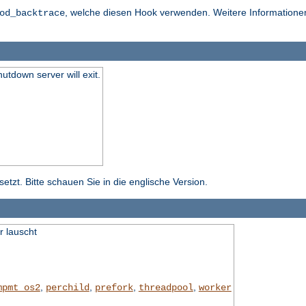
, welche diesen Hook verwenden. Weitere Informationen 
od_backtrace
hutdown server will exit.
tzt. Bitte schauen Sie in die englische Version.
r lauscht
,
,
,
,
mpmt_os2
perchild
prefork
threadpool
worker