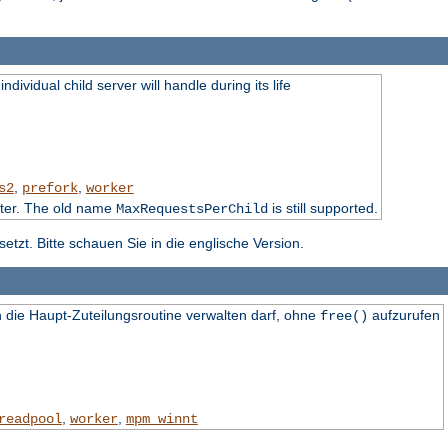
dividual child server will handle during its life
,
,
s2
prefork
worker
ater. The old name
is still supported.
MaxRequestsPerChild
tzt. Bitte schauen Sie in die englische Version.
die Haupt-Zuteilungsroutine verwalten darf, ohne
aufzurufen
free()
,
,
readpool
worker
mpm_winnt