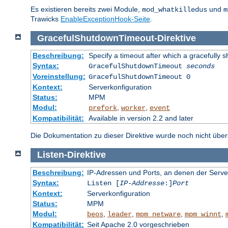
Es existieren bereits zwei Module,
und
mod_whatkilledus
m
Trawicks
EnableExceptionHook-Seite
.
GracefulShutdownTimeout
-
Direktive
Beschreibung:
Specify a timeout after which a gracefully s
Syntax:
GracefulShutdownTimeout
seconds
Voreinstellung:
GracefulShutdownTimeout 0
Kontext:
Serverkonfiguration
Status:
MPM
Modul:
,
,
prefork
worker
event
Kompatibilität:
Available in version 2.2 and later
Die Dokumentation zu dieser Direktive wurde noch nicht überse
Listen
-
Direktive
Beschreibung:
IP-Adressen und Ports, an denen der Serve
Syntax:
Listen [
IP-Addresse
:]
Port
Kontext:
Serverkonfiguration
Status:
MPM
Modul:
,
,
,
,
beos
leader
mpm_netware
mpm_winnt
Kompatibilität:
Seit Apache 2.0 vorgeschrieben