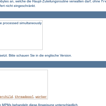
obytes an, welche die Haupt-Zuteilungsroutine verwalten darf, ohne
fr
ert nicht eingeschränkt.
be processed simultaneously
tzt. Bitte schauen Sie in die englische Version.
,
,
erchild
threadpool
worker
n MPMs behandeln diese Anweisung unterschiedlich.