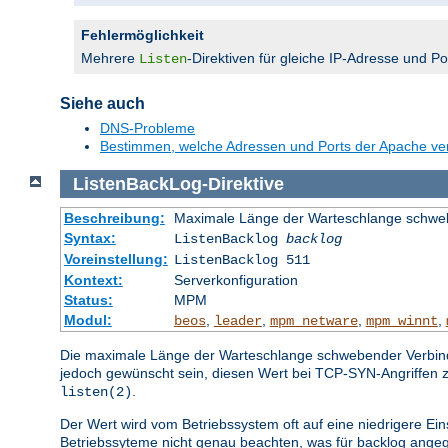
Fehlermöglichkeit
Mehrere
-Direktiven für gleiche IP-Adresse und P
Listen
Siehe auch
DNS-Probleme
Bestimmen, welche Adressen und Ports der Apache v
ListenBackLog
-
Direktive
Beschreibung:
Maximale Länge der Warteschlange schwe
Syntax:
ListenBacklog
backlog
Voreinstellung:
ListenBacklog 511
Kontext:
Serverkonfiguration
Status:
MPM
Modul:
,
,
,
,
beos
leader
mpm_netware
mpm_winnt
Die maximale Länge der Warteschlange schwebender Verbindun
jedoch gewünscht sein, diesen Wert bei TCP-SYN-Angriffen 
.
listen(2)
Der Wert wird vom Betriebssystem oft auf eine niedrigere Ein
Betriebssyteme nicht genau beachten, was für backlog angeg