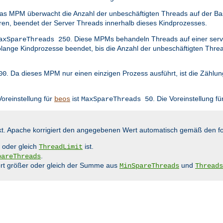
Das MPM überwacht die Anzahl der unbeschäftigten Threads auf der Ba
eren, beendet der Server Threads innerhalb dieses Kindprozesses.
. Diese MPMs behandeln Threads auf einer serv
axSpareThreads 250
olange Kindprozesse beendet, bis die Anzahl der unbeschäftigten Thre
. Da dieses MPM nur einen einzigen Prozess ausführt, ist die Zählu
00
Voreinstellung für
ist
. Die Voreinstellung fü
beos
MaxSpareThreads 50
kt. Apache korrigiert den angegebenen Wert automatisch gemäß den f
 oder gleich
ist.
ThreadLimit
.
pareThreads
t größer oder gleich der Summe aus
und
MinSpareThreads
Threads