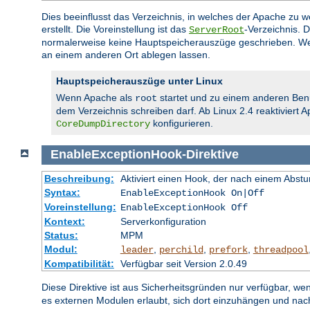
Dies beeinflusst das Verzeichnis, in welches der Apache zu
erstellt. Die Voreinstellung ist das
-Verzeichnis. 
ServerRoot
normalerweise keine Hauptspeicherauszüge geschrieben. We
an einem anderen Ort ablegen lassen.
Hauptspeicherauszüge unter Linux
Wenn Apache als
startet und zu einem anderen Ben
root
dem Verzeichnis schreiben darf. Ab Linux 2.4 reaktiviert
konfigurieren.
CoreDumpDirectory
EnableExceptionHook
-
Direktive
Beschreibung:
Aktiviert einen Hook, der nach einem Abs
Syntax:
EnableExceptionHook On|Off
Voreinstellung:
EnableExceptionHook Off
Kontext:
Serverkonfiguration
Status:
MPM
Modul:
,
,
,
leader
perchild
prefork
threadpool
Kompatibilität:
Verfügbar seit Version 2.0.49
Diese Direktive ist aus Sicherheitsgründen nur verfügbar, we
es externen Modulen erlaubt, sich dort einzuhängen und na