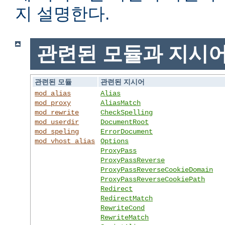
지 설명한다.
관련된 모듈과 지시
관련된 모듈
관련된 지시어
mod_alias
Alias
mod_proxy
AliasMatch
mod_rewrite
CheckSpelling
mod_userdir
DocumentRoot
mod_speling
ErrorDocument
mod_vhost_alias
Options
ProxyPass
ProxyPassReverse
ProxyPassReverseCookieDomain
ProxyPassReverseCookiePath
Redirect
RedirectMatch
RewriteCond
RewriteMatch