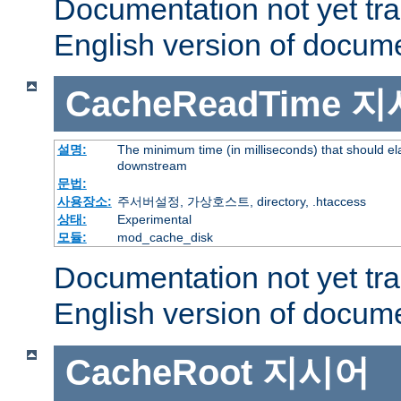
Documentation not yet tr
English version of docum
CacheReadTime
지
설명:
The minimum time (in milliseconds) that should el
downstream
문법:
사용장소:
주서버설정, 가상호스트, directory, .htaccess
상태:
Experimental
모듈:
mod_cache_disk
Documentation not yet tr
English version of docum
CacheRoot
지시어