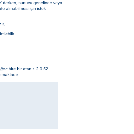
lce’ derken, sunucu genelinde veya
e alınabilmesi için istek
ır.
ilebilir:
bire bir atanır. 2.0.52
eğer
nmaktadır.