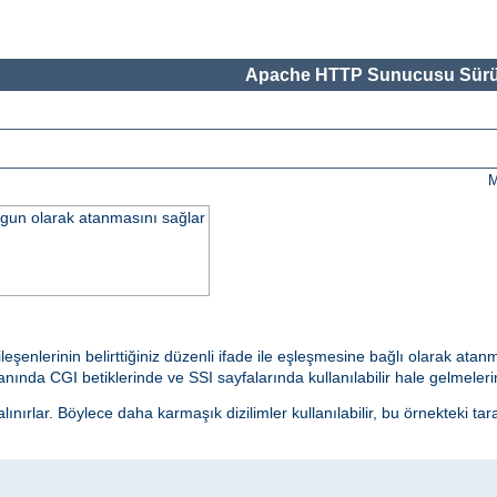
Apache HTTP Sunucusu Sürü
M
uygun olarak atanmasını sağlar
ileşenlerinin belirttiğiniz düzenli ifade ile eşleşmesine bağlı olarak at
ında CGI betiklerinde ve SSI sayfalarında kullanılabilir hale gelmelerine
nırlar. Böylece daha karmaşık dizilimler kullanılabilir, bu örnekteki tar