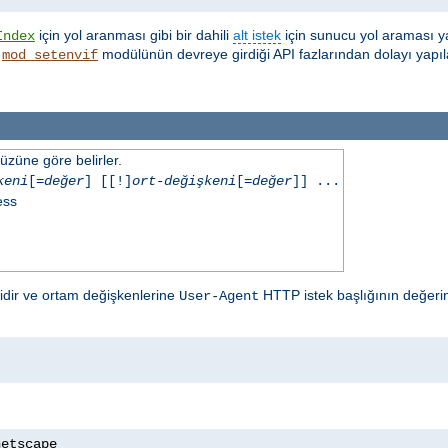
için yol aranması gibi bir dahili
alt istek
için sunucu yol araması y
Index
,
modülünün devreye girdiği API fazlarından dolayı yapıl
mod_setenvif
üzüne göre belirler.
keni
[=
değer
] [[!]
ort-değişkeni
[=
değer
]] ...
ess
lidir ve ortam değişkenlerine
HTTP istek başlığının değerin
User-Agent