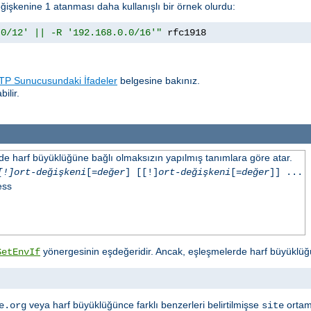
ğişkenine 1 atanması daha kullanışlı bir örnek olurdu:
.0/12' || -R '192.168.0.0/16'"
 rfc1918
P Sunucusundaki İfadeler
belgesine bakınız.
ilir.
inde harf büyüklüğüne bağlı olmaksızın yapılmış tanımlara göre atar.
[!]ort-değişkeni
[=
değer
] [[!]
ort-değişkeni
[=
değer
]] ...
ess
yönergesinin eşdeğeridir. Ancak, eşleşmelerde harf büyüklüğ
SetEnvIf
veya harf büyüklüğünce farklı benzerleri belirtilmişse
ortam
e.org
site