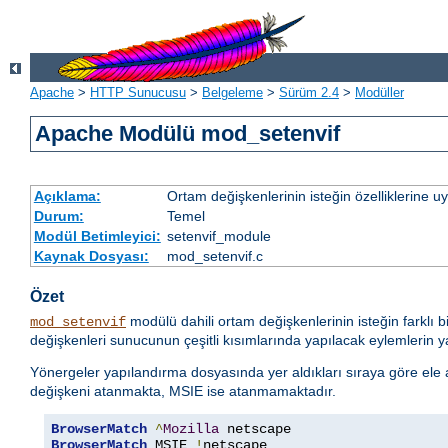
Apache
>
HTTP Sunucusu
>
Belgeleme
>
Sürüm 2.4
>
Modüller
Apache Modülü mod_setenvif
Açıklama:
Ortam değişkenlerinin isteğin özelliklerine 
Durum:
Temel
Modül Betimleyici:
setenvif_module
Kaynak Dosyası:
mod_setenvif.c
Özet
modülü dahili ortam değişkenlerinin isteğin farklı b
mod_setenvif
değişkenleri sunucunun çeşitli kısımlarında yapılacak eylemlerin yan
Yönergeler yapılandırma dosyasında yer aldıkları sıraya göre ele alı
değişkeni atanmakta, MSIE ise atanmamaktadır.
BrowserMatch
^
Mozilla
BrowserMatch
 MSIE 
!
netscape