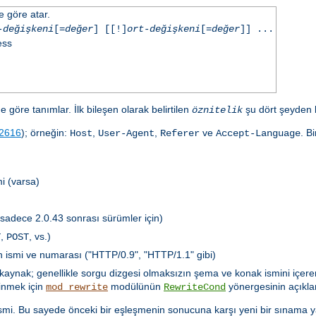
e göre atar.
-değişkeni
[=
değer
] [[!]
ort-değişkeni
[=
değer
]] ...
ess
e göre tanımlar. İlk bileşen olarak belirtilen
şu dört şeyden bi
öznitelik
2616
); örneğin:
,
,
ve
. B
Host
User-Agent
Referer
Accept-Language
i (varsa)
(sadece 2.0.43 sonrası sürümler için)
,
, vs.)
T
POST
ün ismi ve numarası ("HTTP/0.9", "HTTP/1.1" gibi)
özkaynak; genellikle sorgu dizgesi olmaksızın şema ve konak ismini içere
dinmek için
modülünün
yönergesinin açıkla
mod_rewrite
RewriteCond
in ismi. Bu sayede önceki bir eşleşmenin sonucuna karşı yeni bir sınama 