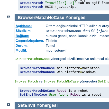
BrowserMatch
"^Mozilla/[2-3]"
BrowserMatch
 MSIE 
!
javascript
BrowserMatchNoCase
Yönergesi
Açıklama:
Ortam değişkenlerini HTTP kullanıcı aray
Sözdizimi:
BrowserMatchNoCase
düzifd [!]ort
Bağlam:
sunucu geneli, sanal konak, dizin, .htacc
Geçersizleştirme:
FileInfo
Durum:
Temel
Modül:
mod_setenvif
yönergesi sözdizimsel ve anlamsal ol
BrowserMatchNoCase
BrowserMatchNoCase
 mac platform
=
BrowserMatchNoCase
 win platform
=
windows
ve
yönergeleri
BrowserMatch
BrowserMatchNoCase
SetEn
BrowserMatchNoCase
Robot
SetEnvIfNoCase
User-Agent
Robot
 is_a_robot
SetEnvIf
Yönergesi