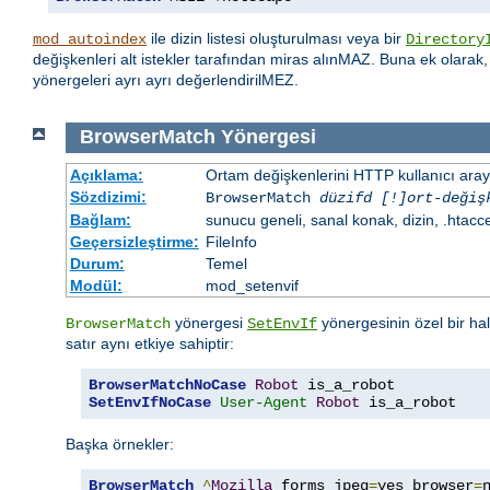
ile dizin listesi oluşturulması veya bir
mod_autoindex
Directory
değişkenleri alt istekler tarafından miras alınMAZ. Buna ek olarak
yönergeleri ayrı ayrı değerlendirilMEZ.
BrowserMatch
Yönergesi
Açıklama:
Ortam değişkenlerini HTTP kullanıcı aray
Sözdizimi:
BrowserMatch
düzifd [!]ort-değiş
Bağlam:
sunucu geneli, sanal konak, dizin, .htacc
Geçersizleştirme:
FileInfo
Durum:
Temel
Modül:
mod_setenvif
yönergesi
yönergesinin özel bir ha
BrowserMatch
SetEnvIf
satır aynı etkiye sahiptir:
BrowserMatchNoCase
Robot
SetEnvIfNoCase
User-Agent
Robot
 is_a_robot
Başka örnekler:
BrowserMatch
^
Mozilla
 forms jpeg
=
yes browser
=