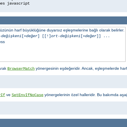
üzünün harf büyüklüğüne duyarsız eşleşmelerine bağlı olarak belirler.
-değişkeni
[=
değer
] [[!]
ort-değişkeni
[=
değer
]] ...
ess
arak
yönergesinin eşdeğeridir. Ancak, eşleşmelerde har
BrowserMatch
ve
yönergelerinin özel halleridir. Bu bakımda aşağıd
vIf
SetEnvIfNoCase