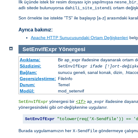
İlk üçünde istek bir resim dosyası için yapılmışsa
nesne_bir
adlı sitede bulunuyorsa
ortam değişk
dahili_site_istendi
Son örnekte ise istekte "TS" ile başlayıp [a-z] arasındaki kar
Ayrıca bakınız:
Apache HTTP Sunucusundaki Ortam Değişkenleri
belge
SetEnvIfExpr
Yönergesi
Açıklama:
Bir ap_expr ifadesine dayanarak ortam d
Sözdizimi:
SetEnvIfExpr
ifade [!]ort-değişk
Bağlam:
sunucu geneli, sanal konak, dizin, .htacc
Geçersizleştirme:
FileInfo
Durum:
Temel
Modül:
mod_setenvif
yönergesi bir
ifadesine dayanar
SetEnvIfExpr
<If>
ap_expr
yönergesindeki gibi
ort-değişkeni
ne uygulanır.
SetEnvIfExpr
"tolower(req('X-Sendfile')) == '
Burada uygulamamızın her
göndermeye çalışma
X-Sendfile