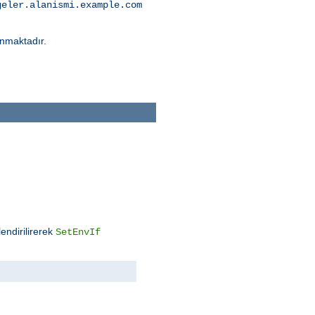
geler.alanismi.example.com
nmaktadır.
endirilirerek
SetEnvIf