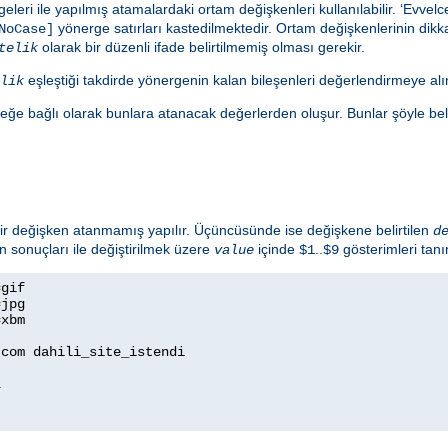
eleri ile yapılmış atamalardaki ortam değişkenleri kullanılabilir. ‘Evve
yönerge satırları kastedilmektedir. Ortam değişkenlerinin dikkat
NoCase]
olarak bir düzenli ifade belirtilmemiş olması gerekir.
telik
eşleştiği takdirde yönergenin kalan bileşenleri değerlendirmeye alın
lik
eğe bağlı olarak bunlara atanacak değerlerden oluşur. Bunlar şöyle belirt
 bir değişken atanmamış yapılır. Üçüncüsünde ise değişkene belirtilen
d
n sonuçları ile değiştirilmek üzere
içinde
..
gösterimleri tanı
value
$1
$9
=
=
=
xbm

com dahili_site_istendi

1