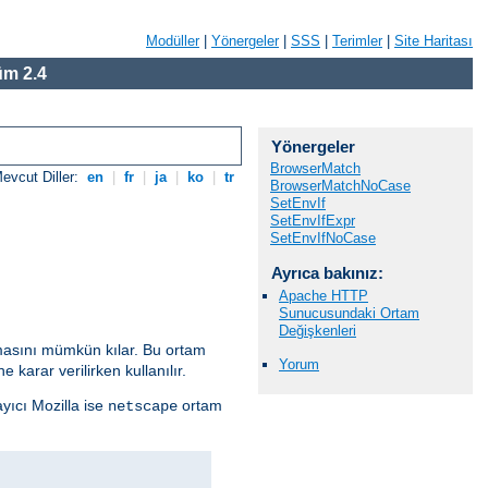
Modüller
|
Yönergeler
|
SSS
|
Terimler
|
Site Haritası
m 2.4
Yönergeler
BrowserMatch
evcut Diller:
en
|
fr
|
ja
|
ko
|
tr
BrowserMatchNoCase
SetEnvIf
SetEnvIfExpr
SetEnvIfNoCase
Ayrıca bakınız:
Apache HTTP
Sunucusundaki Ortam
Değişkenleri
anmasını mümkün kılar. Bu ortam
Yorum
 karar verilirken kullanılır.
ayıcı Mozilla ise
ortam
netscape