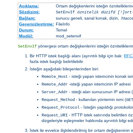
Açıklama:
Ortam değişkenlerini isteğin özniteliklerin
Sözdizimi:
SetEnvIf
öznitelik düzifd [!]ort
Bağlam:
sunucu geneli, sanal konak, dizin, .htacc
Geçersizleştirme:
FileInfo
Durum:
Temel
Modül:
mod_setenvif
yönergesi ortam değişkenlerini isteğin özniteliklerin
SetEnvIf
Bir HTTP istek başlığı alanı (ayrıntılı bilgi için bak:
RFC
fazla istek başlığı belirtilebilir.
İsteğin aşağıdaki bileşenlerinden biri:
- isteği yapan istemcinin konak ism
Remote_Host
-isteği yapan istemcinin IP adresi
Remote_Addr
- isteği alan sunucunun IP adresi 
Server_Addr
- kullanılan yöntemin ismi (
Request_Method
GE
- İsteğin yapıldığı protokol
Request_Protocol
- HTTP istek satırında belirtilen 
Request_URI
dizgeleriyle eşleşmeler hakkında ayrıntılı bilgi e
İstek ile evvelce ilişkilendirilmiş bir ortam değişkenin