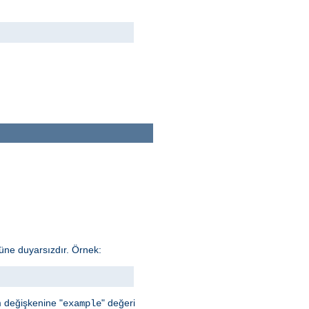
üne duyarsızdır. Örnek:
 değişkenine "
" değeri
example