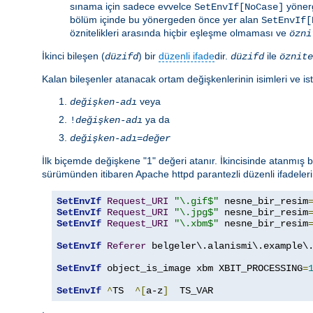
sınama için sadece evvelce
yönerg
SetEnvIf[NoCase]
bölüm içinde bu yönergeden önce yer alan
SetEnvIf[
öznitelikleri arasında hiçbir eşleşme olmaması ve
özni
İkinci bileşen (
) bir
düzenli ifade
dir.
ile
düzifd
düzifd
öznite
Kalan bileşenler atanacak ortam değişkenlerinin isimleri ve ist
veya
değişken-adı
ya da
!
değişken-adı
değişken-adı
=
değer
İlk biçemde değişkene "1" değeri atanır. İkincisinde atanmış
sürümünden itibaren Apache httpd parantezli düzenli ifadeleri
SetEnvIf
Request_URI
"\.gif$"
 nesne_bir_resim
SetEnvIf
Request_URI
"\.jpg$"
 nesne_bir_resim
SetEnvIf
Request_URI
"\.xbm$"
 nesne_bir_resim
SetEnvIf
Referer
 belgeler\.alanismi\.example\.
SetEnvIf
 object_is_image xbm XBIT_PROCESSING
=
SetEnvIf
^
TS  
^[
a-z
]
  TS_VAR