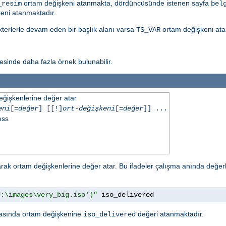
ortam değişkeni atanmakta, dördüncüsünde istenen sayfa
_resim
bel
eni atanmaktadır.
akterlerle devam eden bir başlık alanı varsa
ortam değişkeni ata
TS_VAR
sinde daha fazla örnek bulunabilir.
eğişkenlerine değer atar
eni
[=
değer
] [[!]
ort-değişkeni
[=
değer
]] ...
ess
ak ortam değişkenlerine değer atar. Bu ifadeler çalışma anında değerl
d:\images\very_big.iso')"
 iso_delivered
sında ortam değişkenine
değeri atanmaktadır.
iso_delivered