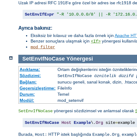
Uzak IP adresi RFC 1918'e göre özel bir adres ise rfc1918 de
SetEnvIfExpr
"-R '10.0.0.0/8' || -R '172.16.0
Ayrıca bakınız:
Eksiksiz bir kılavuz ve daha fazla örnek için
Apache HTT
Benzer sonuçlara ulaşmak için
yönergesi kullanılab
<If>
mod_filter
SetEnvIfNoCase
Yönergesi
Açıklama:
Ortam değişkenlerini isteğin öznitelikler
Sözdizimi:
SetEnvIfNoCase
öznitelik düzifd 
Bağlam:
sunucu geneli, sanal konak, dizin, .htacc
Geçersizleştirme:
FileInfo
Durum:
Temel
Modül:
mod_setenvif
yönergesi sözdizimsel ve anlamsal olarak
SetEnvIfNoCase
SetEnvIfNoCase
Host
Example
\.
Org
 site
=
example
Burada,
HTTP istek başlığında
,
Host:
Example.Org
exampl