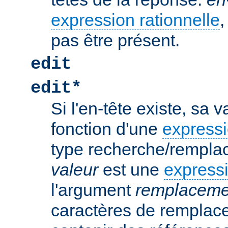
expression rationnelle
,
pas être présent.
edit
edit*
Si l'en-tête existe, sa 
fonction d'une
expressi
type recherche/rempla
valeur
est une
expressi
l'argument
remplaceme
caractères de remplac