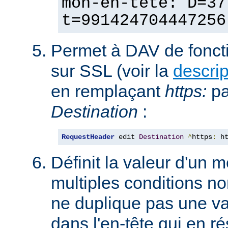
mon-en-tête: D=37
t=991424704447256
Permet à DAV de fonct
sur SSL (voir la
descri
en remplaçant
https:
p
Destination
:
RequestHeader
 edit 
Destination
^
https
:
 h
Définit la valeur d'un
multiples conditions n
ne duplique pas une va
dans l'en-tête qui en ré