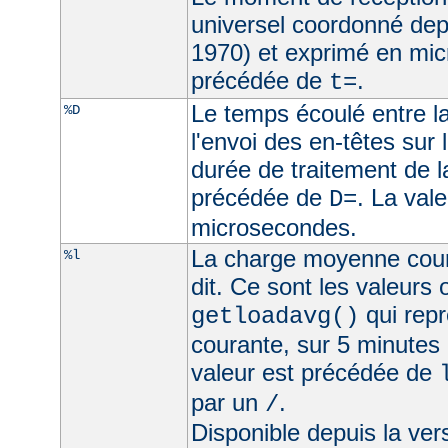
universel coordonné dep
1970) et exprimé en mic
précédée de
.
t=
Le temps écoulé entre la
%D
l'envoi des en-têtes sur l
durée de traitement de l
précédée de
. La val
D=
microsecondes.
La charge moyenne cour
%l
dit. Ce sont les valeurs
qui rep
getloadavg()
courante, sur 5 minutes
valeur est précédée de
par un
.
/
Disponible depuis la ve