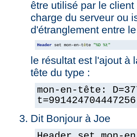
être utilisé par le clien
charge du serveur ou is
d'étranglement entre le 
Header
 set mon-en-t
ê
te 
"%D %t"
le résultat est l'ajout à
tête du type :
mon-en-tête: D=37
t=991424704447256
Dit Bonjour à Joe
Header set mon-en