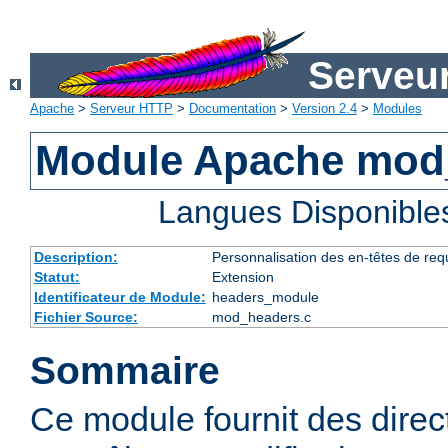
Serveu
Apache
>
Serveur HTTP
>
Documentation
>
Version 2.4
>
Modules
Module Apache mod
Langues Disponible
Description:
Personnalisation des en-têtes de re
Statut:
Extension
Identificateur de Module:
headers_module
Fichier Source:
mod_headers.c
Sommaire
Ce module fournit des direc