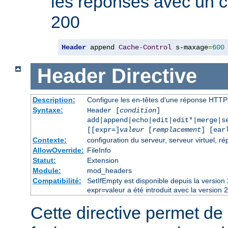
les réponses avec un 
200
Header
 append 
Cache
-
Control
 s-maxage
=
600
Header
Directive
Description:
Configure les en-têtes d'une réponse HTTP
Syntaxe:
Header [
condition
]
add|append|echo|edit|edit*|merge|s
[[expr=]
valeur
[
remplacement
] [ear
Contexte:
configuration du serveur, serveur virtuel, ré
AllowOverride:
FileInfo
Statut:
Extension
Module:
mod_headers
Compatibilité:
SetIfEmpty est disponible depuis la versio
expr=valeur a été introduit avec la version 
Cette directive permet de