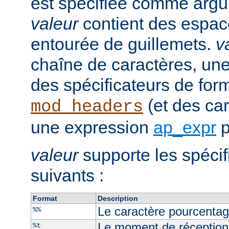
est spécifiée comme argu
valeur
contient des espaces
entourée de guillemets.
v
chaîne de caractères, un
des spécificateurs de for
(et des car
mod_headers
une expression
ap_expr
p
valeur
supporte les spécif
suivants :
Format
Description
Le caractère pourcenta
%%
Le moment de réception
%t