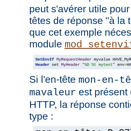
peut s'avérer utile pou
têtes de réponse "à la t
que cet exemple nécess
module
mod_setenvi
SetEnvIf
MyRequestHeader
Header
 set 
MyHeader
"%D %t mytext"
 env
=
H
Si l'en-tête
mon-en-tê
est présent 
mavaleur
HTTP, la réponse conti
type :