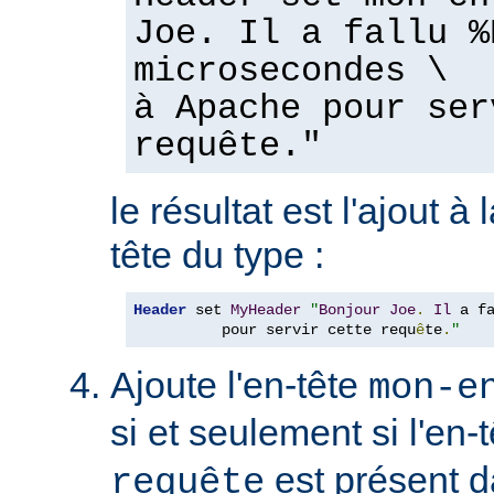
Joe. Il a fallu %
microsecondes \
à Apache pour ser
requête."
le résultat est l'ajout à
tête du type :
Header
 set 
MyHeader
"
Bonjour
Joe
.
Il
 a f
          pour servir cette requ
ê
te
.
"
Ajoute l'en-tête
mon-e
si et seulement si l'en-
est présent d
requête