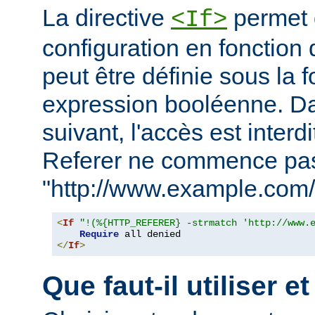
La directive
permet d
<If>
configuration en fonction 
peut être définie sous la 
expression booléenne. D
suivant, l'accès est interd
Referer ne commence pa
"http://www.example.com/
<
If
"!(%{HTTP_REFERER} -strmatch 'http://www.
Require
</
If
>
Que faut-il utiliser e