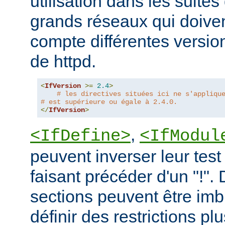
utilisation dans les suites 
grands réseaux qui doive
compte différentes version
de httpd.
<
IfVersion
>=
2.4
>
# les directives situées ici ne s'appliqu
# est supérieure ou égale à 2.4.0.
</
IfVersion
>
,
<IfDefine>
<IfModul
peuvent inverser leur test
faisant précéder d'un "!".
sections peuvent être imb
définir des restrictions p