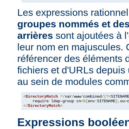
Les expressions rationne
groupes nommés et des
arrières
sont ajoutées à 
leur nom en majuscules. 
référencer des éléments 
fichiers et d'URLs depuis
au sein de modules co
<
DirectoryMatch
^/
var
/
www
/
combined
/(?<
SITENAM
    require ldap-group cn
=%{
env
:
SITENAME
},
ou
=
</
DirectoryMatch
>
Expressions boolée