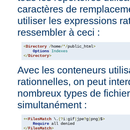
caractères de remplacem
utiliser les expressions ra
ressembler à ceci :
<
Directory
/
home
/*/
public_html
>
Options
Indexes
</
Directory
>
Avec les conteneurs utili
rationnelles, on peut inter
nombreux types de fichie
simultanément :
+<
FilesMatch
 \.
(?
i
:
gif
|
jpe
?
g
|
png
)
$
>
Require
</
FilesMatch
>