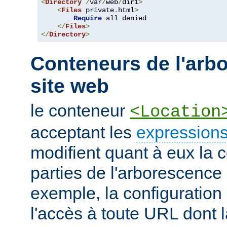
<
Directory
/
var
/
web
/
dir1
>
<
Files
 private
.
html
>
Require
 all denied

</
Files
>
</
Directory
>
Conteneurs de l'arb
site web
le conteneur
<Location
acceptant les
expressions
modifient quant à eux la c
parties de l'arborescence
exemple, la configuration 
l'accès à toute URL dont 