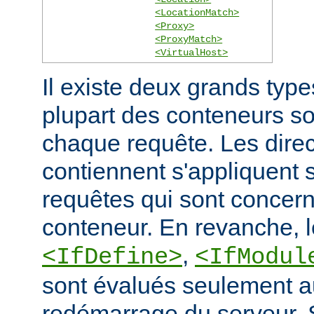
<LocationMatch>
<Proxy>
<ProxyMatch>
<VirtualHost>
Il existe deux grands typ
plupart des conteneurs s
chaque requête. Les direct
contiennent s'appliquent
requêtes qui sont concern
conteneur. En revanche, 
,
<IfDefine>
<IfModul
sont évalués seulement a
redémarrage du serveur. S