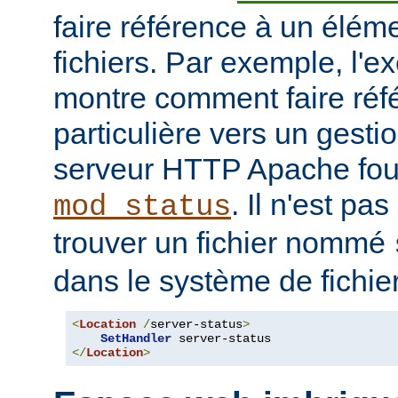
faire référence à un élé
fichiers. Par exemple, l'e
montre comment faire ré
particulière vers un gesti
serveur HTTP Apache four
. Il n'est pa
mod_status
trouver un fichier nommé
dans le système de fichie
<
Location
/
server-status
>
SetHandler
</
Location
>