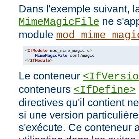
Dans l'exemple suivant, la
ne s'app
MimeMagicFile
module
mod_mime_magi
<
IfModule
 mod_mime_magic
.
c
>
MimeMagicFile
 conf
/
</
IfModule
>
Le conteneur
<IfVersio
conteneurs
<IfDefine>
directives qu'il contient n
si une version particulièr
s'exécute. Ce conteneur 