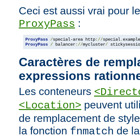
Ceci est aussi vrai pour le
:
ProxyPass
ProxyPass
/
special-area http
://
special
.
exampl
ProxyPass
/
 balancer
://
mycluster
/
 stickysessi
Caractères de rempl
expressions rationne
Les conteneurs
<Direct
peuvent util
<Location>
de remplacement de styl
la fonction
de la
fnmatch