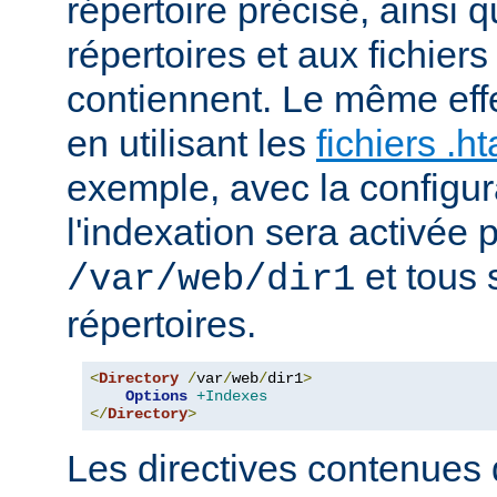
répertoire précisé, ainsi 
répertoires et aux fichier
contiennent. Le même effe
en utilisant les
fichiers .h
exemple, avec la configur
l'indexation sera activée p
et tous 
/var/web/dir1
répertoires.
<
Directory
/
var
/
web
/
dir1
>
Options
+Indexes
</
Directory
>
Les directives contenues