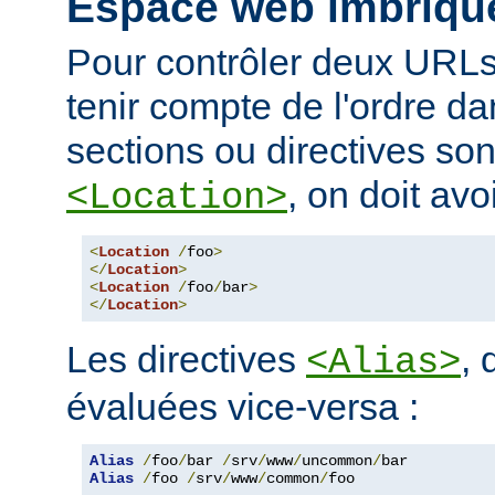
Espace web imbriqu
Pour contrôler deux URLs
tenir compte de l'ordre da
sections ou directives so
, on doit avoi
<Location>
<
Location
/
foo
>
</
Location
>
<
Location
/
foo
/
bar
>
</
Location
>
Les directives
, 
<Alias>
évaluées vice-versa :
Alias
/
foo
/
bar 
/
srv
/
www
/
uncommon
/
Alias
/
foo 
/
srv
/
www
/
common
/
foo