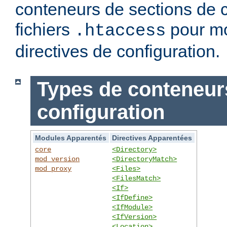
conteneurs de sections de c
fichiers
pour mo
.htaccess
directives de configuration.
Types de conteneur
configuration
Modules Apparentés
Directives Apparentées
core
<Directory>
mod_version
<DirectoryMatch>
mod_proxy
<Files>
<FilesMatch>
<If>
<IfDefine>
<IfModule>
<IfVersion>
<Location>