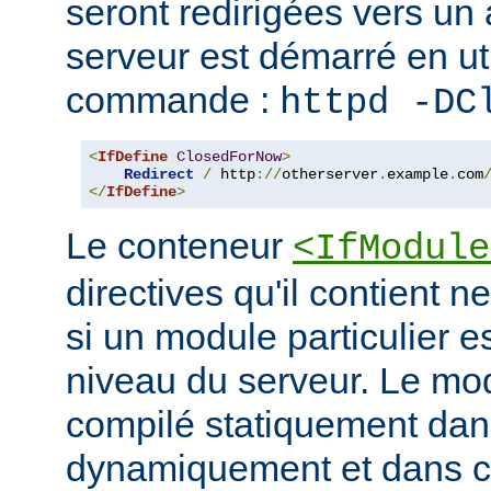
seront redirigées vers un a
serveur est démarré en uti
commande :
httpd -DC
<
IfDefine
ClosedForNow
>
Redirect
/
 http
://
otherserver
.
example
.
com
</
IfDefine
>
Le conteneur
<IfModule
directives qu'il contient n
si un module particulier e
niveau du serveur. Le modu
compilé statiquement dans
dynamiquement et dans ce