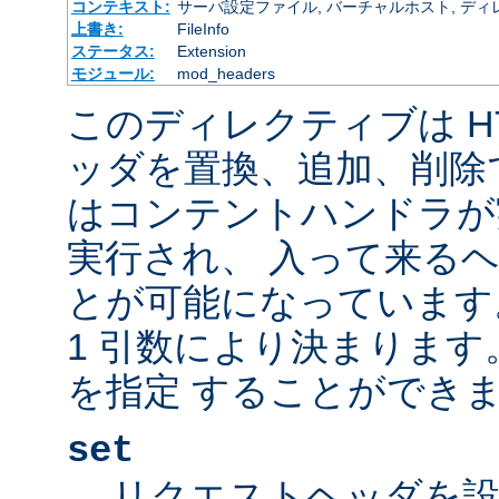
コンテキスト:
サーバ設定ファイル, バーチャルホスト, ディレクトリ
上書き:
FileInfo
ステータス:
Extension
モジュール:
mod_headers
このディレクティブは H
ッダを置換、追加、削除
はコンテントハンドラが
実行され、 入って来る
とが可能になっています
1 引数により決まりま
を指定 することができま
set
リクエストヘッダを設