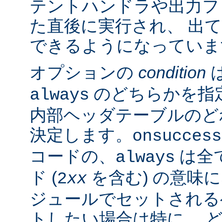
テントハンドラや出力フ
た直後に実行され、 出
できるようになっていま
オプションの
condition
のどちらかを指
always
内部ヘッダテーブルのど
決定します。
onsuccess
コードの、
は全
always
ド (
を含む) の意味
2
xx
ジュールでセットされる
トしたい場合は特に、 