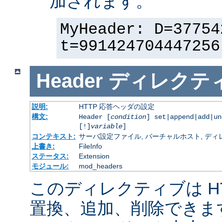
加されます。
MyHeader: D=37754
t=991424704447256
Header
ディレクテ
説明:
HTTP 応答ヘッダの設定
構文:
Header [
condition
] set|append|add|u
[!]
variable
]
コンテキスト:
サーバ設定ファイル, バーチャルホスト, ディレクトリ
上書き:
FileInfo
ステータス:
Extension
モジュール:
mod_headers
このディレクティブは H
置換、追加、削除できま