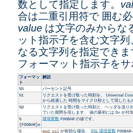
数として指定します。
va
合は二重引用符で 囲む
value
は文字のみからなる
ット指示子を含む文字列
なる文字列を指定できま
フォーマット指示子をサ
フォーマッ
解説
ト
パーセント記号
%%
リクエストを受け取った時刻を、 Universal Coordin
%t
から経過した 時間をマイクロ秒として現したも
リクエストを受け取った時刻と、ヘッダを送り出
%D
ていた期間を現します。 値の最初には
が付
D=
環境変数
の値です。
%
FOOBAR
{FOOBAR}e
が有効な場合、
SSL 環境変数
%
mod_ssl
FOOBAR