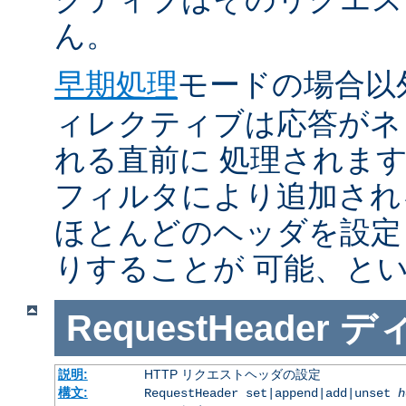
ん。
早期処理
モードの場合以
ィレクティブは応答がネ
れる直前に 処理されま
フィルタにより追加され
ほとんどのヘッダを設定
りすることが 可能、と
RequestHeader
デ
説明:
HTTP リクエストヘッダの設定
構文:
RequestHeader set|append|add|unset
h