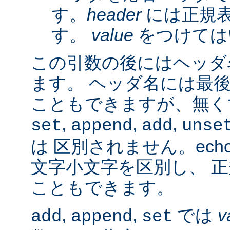
す。
header
には正規
す。
value
をつけては
この引数の後にはヘッダ名
ます。 ヘッダ名には最
こともできますが、無く
,
,
,
set
append
add
unse
は 区別されません。ech
文字小文字を区別し、 
こともできます。
,
,
では
v
add
append
set