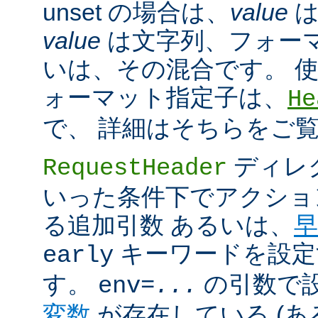
unset の場合は、
value
は
value
は文字列、フォー
いは、その混合です。 
ォーマット指定子は、
He
で、 詳細はそちらをご
ディレ
RequestHeader
いった条件下でアクショ
る追加引数 あるいは、
早
キーワードを設定
early
す。
の引数で
env=
...
変数
が存在している (