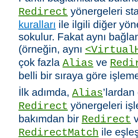
yönergeleri st
Redirect
kuralları
ile ilgili diğer yö
sokulur. Fakat aynı bağla
(örneğin, aynı
<Virtual
çok fazla
ve
Alias
Redi
belli bir sıraya göre işlem
İlk adımda,
’lardan
Alias
yönergeleri iş
Redirect
bakımdan bir
v
Redirect
ile eşleş
RedirectMatch