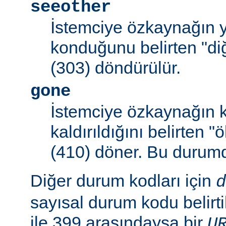
seeother
İstemciye özkaynağın y
konduğunu belirten "d
(303) döndürülür.
gone
İstemciye özkaynağın k
kaldırıldığını belirten 
(410) döner. Bu duru
Diğer durum kodları için
d
sayısal durum kodu belirti
ile 399 arasındaysa bir
U