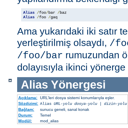
Alias
/
foo
/
bar 
/
Alias
/
foo 
/
gaq
Ama yukarıdaki iki satır t
yerleştirilmiş olsaydı,
/fo
rumuzundan ön
/foo/bar
dolayısıyla ikinci yönerge
Alias
Yönergesi
Açıklama:
URL’leri dosya sistemi konumlarıyla eşler.
Sözdizimi:
Alias
URL-yolu
dosya-yolu
|
dizin-yolu
Bağlam:
sunucu geneli, sanal konak
Durum:
Temel
Modül:
mod_alias