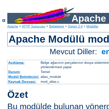
Apache 
Apache
>
HTTP Sunucusu
>
Belgeleme
>
Sürüm 2.4
>
Modüller
Apache Modülü mod
Mevcut Diller:
e
Açıklama:
Belge ağacının parçalarının dosya sistemini
yönlendirmesi yapar.
Durum:
Temel
Modül Betimleyici:
alias_module
Kaynak Dosyası:
mod_alias.c
Özet
Bu modülde bulunan yönerg