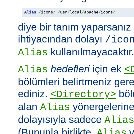
Alias
/
icons
/
/
usr
/
local
/
apache
/
icons
/
diye bir tanım yaparsanız
ihtiyacından dolayı
/ico
kullanılmayacaktır.
Alias
hedefleri
için ek
Alias
<
bölümleri belirtmeniz ger
ediniz.
böl
<Directory>
alan
yönergelerine ö
Alias
dolayısıyla sadece
Alia
(Bununla birlikte,
y
Alias