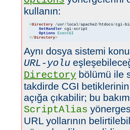
kullanın:
<
Directory
/
usr
/
local
/
apache2
/
htdocs
/
cgi-bi
SetHandler
 cgi-script

Options
ExecCGI
</
Directory
>
Aynı dosya sistemi konu
eşleşebileceğ
URL-yolu
bölümü ile 
Directory
takdirde CGI betiklerini
açığa çıkabilir; bu bakı
yönerges
ScriptAlias
URL yollarının belirtilebi