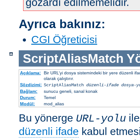
gözardı edilmemelidir.
Ayrıca bakınız:
CGI Öğreticisi
ScriptAliasMatch
Yö
Açıklama:
Bir URL’yi dosya sistemindeki bir yere düzenli ifa
olarak çalıştırır.
Sözdizimi:
ScriptAliasMatch
düzenli-ifade
dosya-y
Bağlam:
sunucu geneli, sanal konak
Durum:
Temel
Modül:
mod_alias
Bu yönerge
il
URL-yolu
düzenli ifade
kabul etmesi