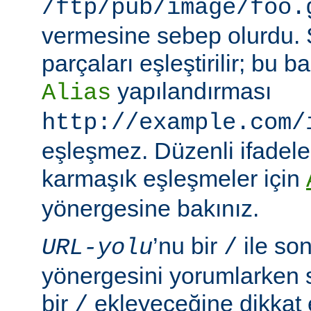
/ftp/pub/image/foo.
vermesine sebep olurdu.
parçaları eşleştirilir; bu
yapılandırması
Alias
http://example.com/
eşleşmez. Düzenli ifadeler
karmaşık eşleşmeler için
yönergesine bakınız.
’nu bir
ile so
URL-yolu
/
yönergesini yorumlarken
bir
ekleyeceğine dikkat e
/