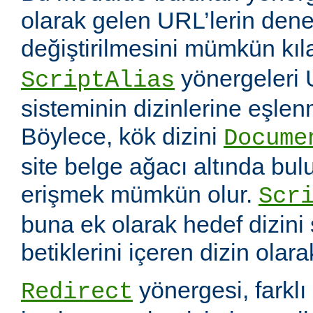
olarak gelen URL’lerin dene
değiştirilmesini mümkün kıl
yönergeleri 
ScriptAlias
sisteminin dizinlerine eşlen
Böylece, kök dizini
Docume
site belge ağacı altında bu
erişmek mümkün olur.
Scr
buna ek olarak hedef dizin
betiklerini içeren dizin olara
yönergesi, farklı 
Redirect