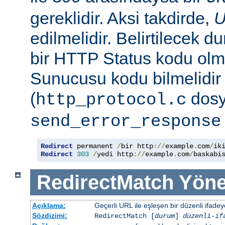
gereklidir. Aksi takdirde,
edilmelidir. Belirtilecek 
bir HTTP Status kodu ol
Sunucusu kodu bilmelidir
(
dosy
http_protocol.c
send_error_response
Redirect
 permanent 
/
bir http
://
example
.
com
/
Redirect
303
/
yedi http
://
example
.
com
/
baskabi
RedirectMatch
Yöne
Açıklama:
Geçerli URL ile eşleşen bir düzenli ifade
Sözdizimi:
RedirectMatch [
durum
]
düzenli-if