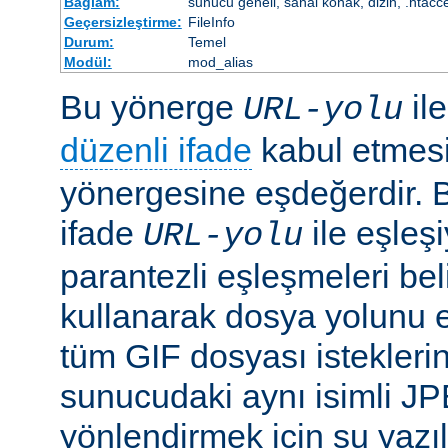
Bağlam:
sunucu geneli, sanal konak, dizin, .htacc
Geçersizleştirme:
FileInfo
Durum:
Temel
Modül:
mod_alias
Bu yönerge
il
URL-yolu
düzenli ifade
kabul etmes
yönergesine eşdeğerdir. Be
ifade
ile eşleş
URL-yolu
parantezli eşleşmeleri bel
kullanarak dosya yolunu e
tüm GIF dosyası isteklerin
sunucudaki aynı isimli J
yönlendirmek için şu yazıla