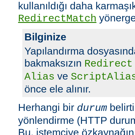
kullanıldığı daha karmaşı
yönerge
RedirectMatch
Bilginize
Yapılandırma dosyasında
bakmaksızın
Redirect
ve
Alias
ScriptAlia
önce ele alınır.
Herhangi bir
belirt
durum
yönlendirme (HTTP durum 
Bu, istemciye özkaynağın