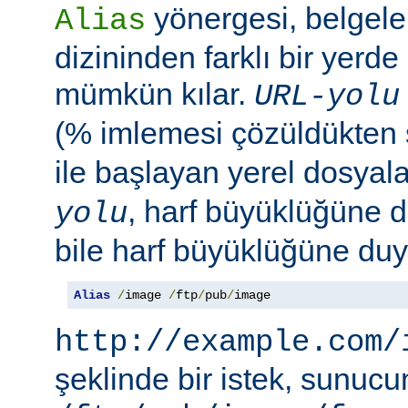
yönergesi, belgele
Alias
dizininden farklı bir yerd
mümkün kılar.
URL-yolu
(% imlemesi çözüldükten
ile başlayan yerel dosyala
, harf büyüklüğüne d
yolu
bile harf büyüklüğüne duya
Alias
/
image 
/
ftp
/
pub
/
image
http://example.com/
şeklinde bir istek, sunuc