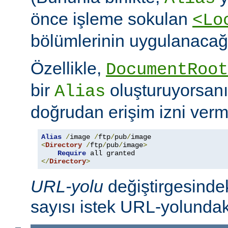
önce işleme sokulan
<Lo
bölümlerinin uygulanacağı
Özellikle,
DocumentRoot
bir
oluşturuyorsanı
Alias
doğrudan erişim izni verme
Alias
/
image 
/
ftp
/
pub
/
<
Directory
/
ftp
/
pub
/
image
>
Require
</
Directory
>
URL-yolu
değiştirgesindek
sayısı istek URL-yolundaki