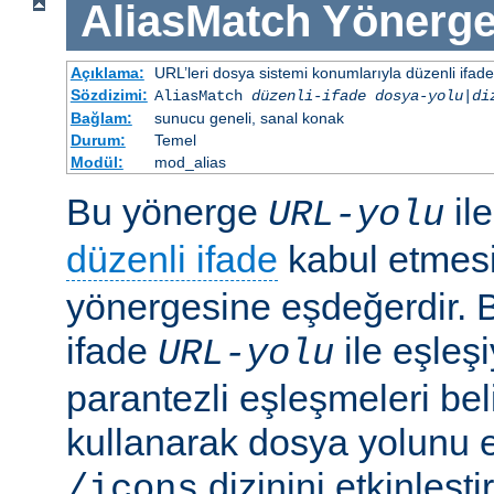
AliasMatch
Yönerge
Açıklama:
URL’leri dosya sistemi konumlarıyla düzenli ifadel
Sözdizimi:
AliasMatch
düzenli-ifade
dosya-yolu
|
di
Bağlam:
sunucu geneli, sanal konak
Durum:
Temel
Modül:
mod_alias
Bu yönerge
il
URL-yolu
düzenli ifade
kabul etmes
yönergesine eşdeğerdir. Be
ifade
ile eşleş
URL-yolu
parantezli eşleşmeleri bel
kullanarak dosya yolunu e
dizinini etkinleşt
/icons