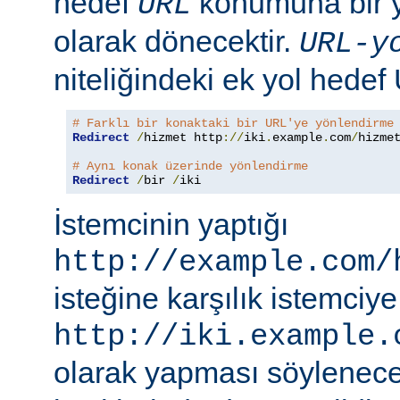
hedef
konumuna bir y
URL
olarak dönecektir.
URL-y
niteliğindeki ek yol hedef
# Farklı bir konaktaki bir URL'ye yönlendirme
Redirect
/
hizmet http
://
iki
.
example
.
com
/
hizmet
# Aynı konak üzerinde yönlendirme
Redirect
/
bir 
/
iki
İstemcinin yaptığı
http://example.com/
isteğine karşılık istemciye
http://iki.example.
olarak yapması söylenece