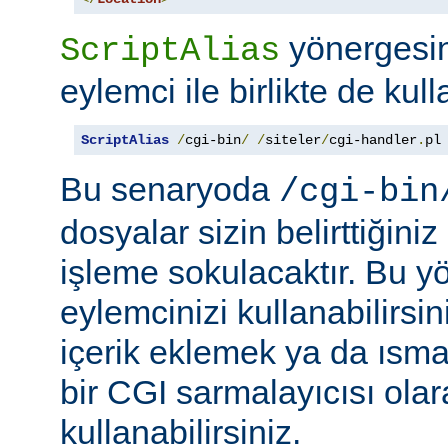
yönergesini
ScriptAlias
eylemci ile birlikte de kull
ScriptAlias
/
cgi-bin
/
/
siteler
/
cgi-handler
.
pl
Bu senaryoda
/cgi-bin
dosyalar sizin belirttiğini
işleme sokulacaktır. Bu y
eylemcinizi kullanabilirsin
içerik eklemek ya da ısma
bir CGI sarmalayıcısı ola
kullanabilirsiniz.