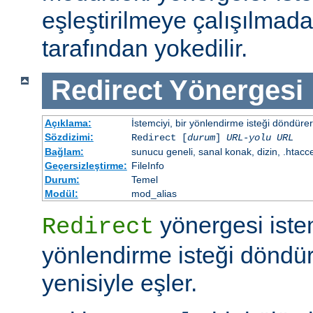
eşleştirilmeye çalışılma
tarafından yokedilir.
Redirect
Yönergesi
Açıklama:
İstemciyi, bir yönlendirme isteği döndürere
Sözdizimi:
Redirect [
durum
]
URL-yolu
URL
Bağlam:
sunucu geneli, sanal konak, dizin, .htacc
Geçersizleştirme:
FileInfo
Durum:
Temel
Modül:
mod_alias
yönergesi iste
Redirect
yönlendirme isteği döndür
yenisiyle eşler.