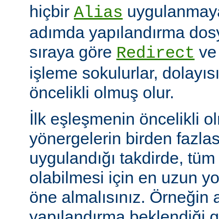
hiçbir
uygulanmayac
Alias
adımda yapılandırma dosy
sıraya göre
v
Redirect
işleme sokulurlar, dolayıs
öncelikli olmuş olur.
İlk eşleşmenin öncelikli o
yönergelerin birden fazlası
uygulandığı takdirde, tüm 
olabilmesi için en uzun y
öne almalısınız. Örneğin 
yapılandırma beklendiği gi