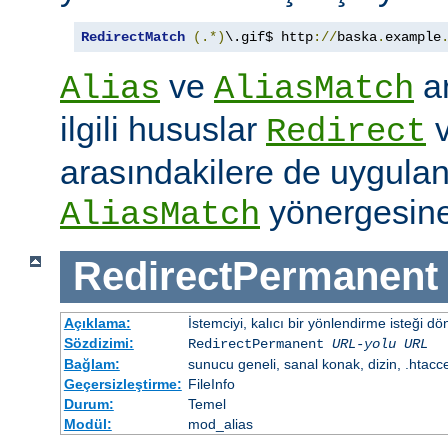
RedirectMatch
(.*)
\.gif$ http
://
baska
.
example
ve
ar
Alias
AliasMatch
ilgili hususlar
Redirect
arasındakilere de uygulanır
yönergesine
AliasMatch
RedirectPermanent
Açıklama:
İstemciyi, kalıcı bir yönlendirme isteği dö
Sözdizimi:
RedirectPermanent
URL-yolu
URL
Bağlam:
sunucu geneli, sanal konak, dizin, .htacc
Geçersizleştirme:
FileInfo
Durum:
Temel
Modül:
mod_alias