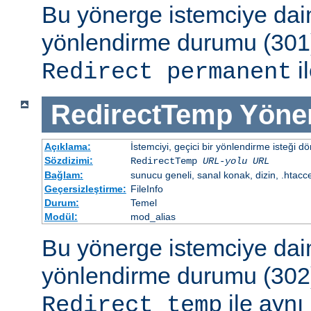
Bu yönerge istemciye dai
yönlendirme durumu (301)
il
Redirect permanent
RedirectTemp
Yöne
Açıklama:
İstemciyi, geçici bir yönlendirme isteği dö
Sözdizimi:
RedirectTemp
URL-yolu
URL
Bağlam:
sunucu geneli, sanal konak, dizin, .htacc
Geçersizleştirme:
FileInfo
Durum:
Temel
Modül:
mod_alias
Bu yönerge istemciye dai
yönlendirme durumu (302)
ile aynı 
Redirect temp