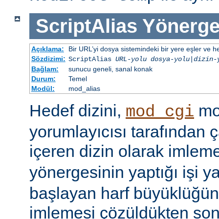
ScriptAlias
Yönerge
Açıklama:
Bir URL’yi dosya sistemindeki bir yere eşler ve hed
Sözdizimi:
ScriptAlias
URL-yolu
dosya-yolu
|
dizin-
Bağlam:
sunucu geneli, sanal konak
Durum:
Temel
Modül:
mod_alias
Hedef dizini,
mod
mod_cgi
yorumlayıcısı tarafından ça
içeren dizin olarak imlem
yönergesinin yaptığı işi y
başlayan harf büyüklüğün
imlemesi çözüldükten son