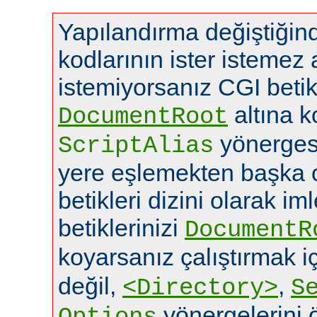
Yapılandırma değiştiğin
kodlarının ister istemez
istemiyorsanız CGI betikl
altına k
DocumentRoot
yönerges
ScriptAlias
yere eşlemekten başka o
betikleri dizini olarak im
betiklerinizi
DocumentR
koyarsanız çalıştırmak i
değil,
,
<Directory>
S
yönergelerini ö
Options