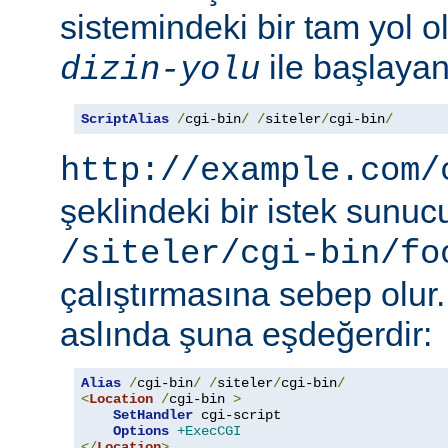
sistemindeki bir tam yol ol
ile başlayan 
dizin-yolu
ScriptAlias
/
cgi-bin
/
/
siteler
/
cgi-bin
/
http://example.com/
şeklindeki bir istek sunu
/siteler/cgi-bin/fo
çalıştırmasına sebep olur
aslında şuna eşdeğerdir:
Alias
/
cgi-bin
/
/
siteler
/
cgi-bin
/
<
Location
/
cgi-bin 
>
SetHandler
 cgi-script

Options
+ExecCGI
</
Location
>