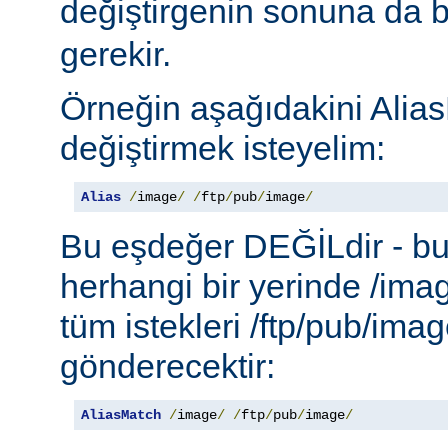
değiştirgenin sonuna da b
gerekir.
Örneğin aşağıdakini Alias
değiştirmek isteyelim:
Alias
/
image
/
/
ftp
/
pub
/
image
/
Bu eşdeğer DEĞİLdir - b
herhangi bir yerinde /ima
tüm istekleri /ftp/pub/imag
gönderecektir:
AliasMatch
/
image
/
/
ftp
/
pub
/
image
/