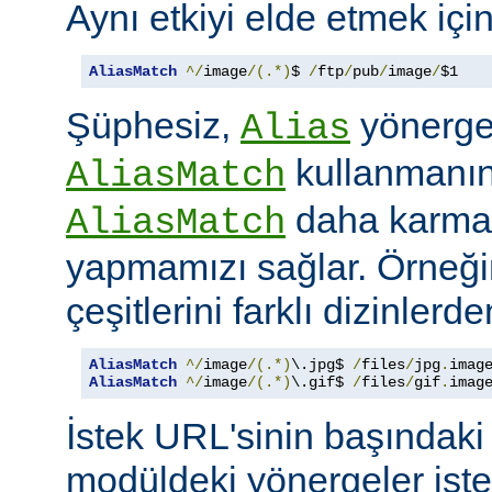
Aynı etkiyi elde etmek içi
AliasMatch
^/
image
/(.*)
$ 
/
ftp
/
pub
/
image
/
$1
Şüphesiz,
yönerges
Alias
kullanmanın 
AliasMatch
daha karmaş
AliasMatch
yapmamızı sağlar. Örneğin
çeşitlerini farklı dizinler
AliasMatch
^/
image
/(.*)
\.jpg$ 
/
files
/
jpg
.
imag
AliasMatch
^/
image
/(.*)
\.gif$ 
/
files
/
gif
.
imag
İstek URL'sinin başındaki 
modüldeki yönergeler iste