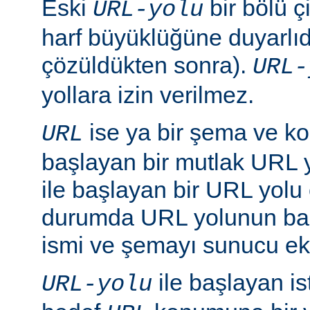
Eski
bir bölü çi
URL-yolu
harf büyüklüğüne duyarlıd
çözüldükten sonra).
URL-
yollara izin verilmez.
ise ya bir şema ve ko
URL
başlayan bir mutlak URL ya
ile başlayan bir URL yolu ol
durumda URL yolunun baş
ismi ve şemayı sunucu ekl
ile başlayan is
URL-yolu