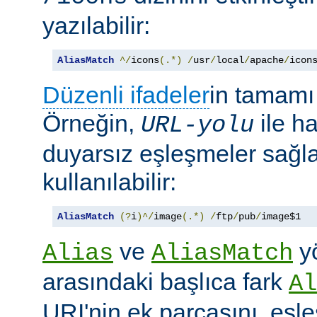
yazılabilir:
AliasMatch
^/
icons
(.*)
/
usr
/
local
/
apache
/
icon
Düzenli ifadeler
in tamamı 
Örneğin,
ile h
URL-yolu
duyarsız eşleşmeler sağl
kullanılabilir:
AliasMatch
(?
i
)^/
image
(.*)
/
ftp
/
pub
/
image$1
ve
yö
Alias
AliasMatch
arasındaki başlıca fark
Al
URI'nin ek parçasını, eşl