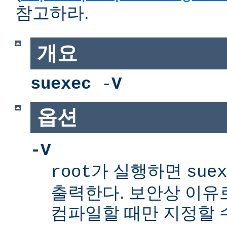
참고하라.
개요
suexec
-
V
옵션
-V
가 실행하면
root
suex
출력한다. 보안상 이유
컴파일할 때만 지정할 수