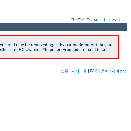
가능한 언어:
en
|
fr
|
ko
|
tr
ver, and may be removed again by our moderators if they are
ither our IRC channel, #httpd, on Freenode, or sent to our
모듈
|
지시어들
|
FAQ
|
용어
|
사이트맵