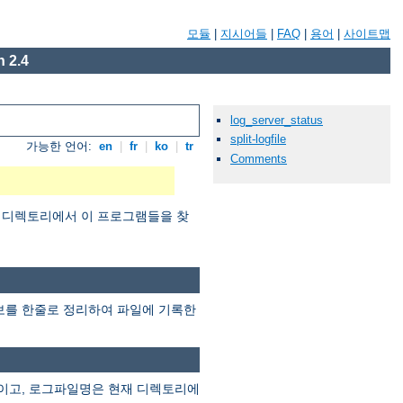
모듈
|
지시어들
|
FAQ
|
용어
|
사이트맵
 2.4
log_server_status
split-logfile
가능한 언어:
en
|
fr
|
ko
|
tr
Comments
디렉토리에서 이 프로그램들을 찾
정보를 한줄로 정리하여 파일에 기록한
보이고, 로그파일명은 현재 디렉토리에