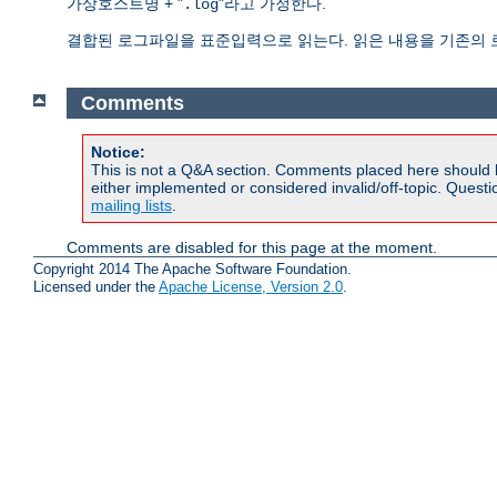
가상호스트명 + "
"라고 가정한다.
.log
결합된 로그파일을 표준입력으로 읽는다. 읽은 내용을 기존의
Comments
Notice:
This is not a Q&A section. Comments placed here should 
either implemented or considered invalid/off-topic. Ques
mailing lists
.
Comments are disabled for this page at the moment.
Copyright 2014 The Apache Software Foundation.
Licensed under the
Apache License, Version 2.0
.