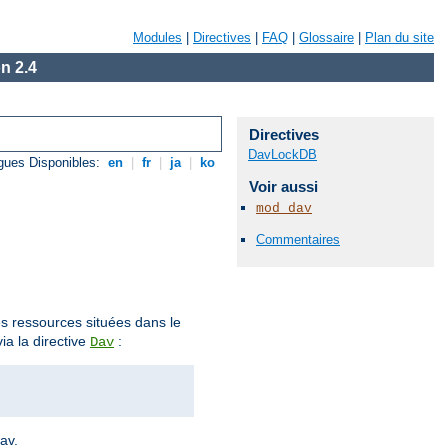
Modules
|
Directives
|
FAQ
|
Glossaire
|
Plan du site
n 2.4
Directives
DavLockDB
gues Disponibles:
en
|
fr
|
ja
|
ko
Voir aussi
mod_dav
Commentaires
des ressources situées dans le
ia la directive
:
Dav
av.