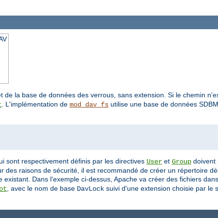
AV
 de la base de données des verrous, sans extension. Si le chemin n'es
. L'implémentation de
utilise une base de données SDBM p
t
mod_dav_fs
ui sont respectivement définis par les directives
et
doivent 
User
Group
our des raisons de sécurité, il est recommandé de créer un répertoire 
re existant. Dans l'exemple ci-dessus, Apache va créer des fichiers dans
, avec le nom de base
suivi d'une extension choisie par le 
ot
DavLock