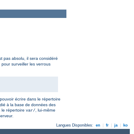
t pas absolu, il sera considéré
our surveiller les verrous
pouvoir écrire dans le répertoire
dédié à la base de données des
 le répertoire
, lui-même
var/
serveur.
Langues Disponibles:
en
|
fr
|
ja
|
ko