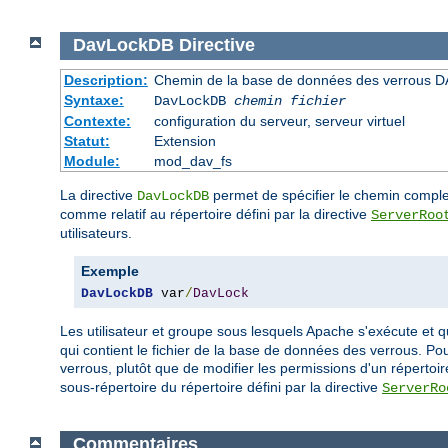
DavLockDB
Directive
Description:
Chemin de la base de données des verrous D
Syntaxe:
DavLockDB
chemin fichier
Contexte:
configuration du serveur, serveur virtuel
Statut:
Extension
Module:
mod_dav_fs
La directive
permet de spécifier le chemin complet
DavLockDB
comme relatif au répertoire défini par la directive
ServerRoo
utilisateurs.
Exemple
DavLockDB
 var
/
DavLock
Les utilisateur et groupe sous lesquels Apache s'exécute et q
qui contient le fichier de la base de données des verrous. P
verrous, plutôt que de modifier les permissions d'un répertoi
sous-répertoire du répertoire défini par la directive
ServerRo
Commentaires