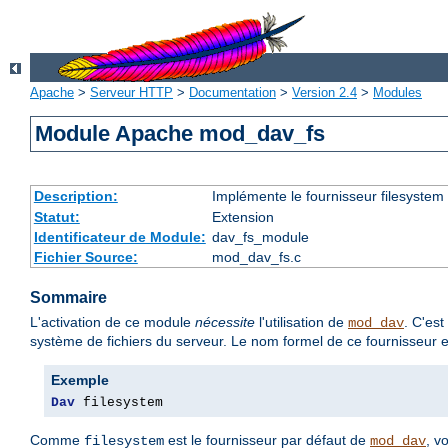
Apache
>
Serveur HTTP
>
Documentation
>
Version 2.4
>
Modules
Module Apache mod_dav_fs
Description:
Implémente le fournisseur filesystem
Statut:
Extension
Identificateur de Module:
dav_fs_module
Fichier Source:
mod_dav_fs.c
Sommaire
L'activation de ce module
nécessite
l'utilisation de
. C'es
mod_dav
système de fichiers du serveur. Le nom formel de ce fournisseur 
Exemple
Dav
 filesystem
Comme
est le fournisseur par défaut de
, v
filesystem
mod_dav